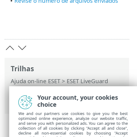
Revise o número de arquivos enviados
•
Trilhas
Ajuda on-line ESET
>
ESET LiveGuard
Advanced
>
Usando o ESET LiveGuard
Advanced
> Usar exclusões para
Your account, your cookies
melhorar o desempenho
choice
We and our partners use cookies to give you the best
optimized online experience, analyze our website traffic,
and serve you with personalized ads. You can agree to the
collection of all cookies by clicking "Accept all and close",
decline all non-essential cookies by choosing "Accept