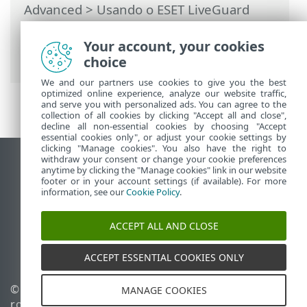
Advanced
>
Usando o ESET LiveGuard
Advanced
>
Usar exclusões para
melhorar o desempenho
> Revisar a lista
Your account, your cookies
de arquivos enviados
choice
We and our partners use cookies to give you the best
optimized online experience, analyze our website traffic,
and serve you with personalized ads. You can agree to the
collection of all cookies by clicking "Accept all and close",
decline all non-essential cookies by choosing "Accept
essential cookies only", or adjust your cookie settings by
clicking "Manage cookies". You also have the right to
withdraw your consent or change your cookie preferences
Ver site para desktop
anytime by clicking the "Manage cookies" link in our website
footer or in your account settings (if available). For more
End of Life
information, see our
Cookie Policy
.
Base de conhecimento ESET
Fórum ESET
ACCEPT ALL AND CLOSE
ESET Status Portal
Suporte regional
ACCEPT ESSENTIAL COOKIES ONLY
© 1992 - 2026 ESET, spol. s
Gerenciar cookies
MANAGE COOKIES
r.o. - Todos os direitos
Política de cookies