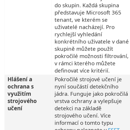
do skupin. Každá skupina
představuje Microsoft 365
tenant, ve kterém se
uživatelé nacházejí. Pro
rychlejší vyhledání
konkrétního uživatele v dané
skupině můžete použít
pokročilé možnosti filtrování,
v rámci kterého můžete
definovat více kritérií.
Hlášení a
Pokročilé strojové učení je
ochrana s
nyní součástí detekčního
využitím
jádra. Funguje jako pokročilá
strojového
vrstva ochrany a vylepšuje
učení
detekci na základě
strojového učení. Více
informací o tomto typu
ochrany naleznete v
ESET