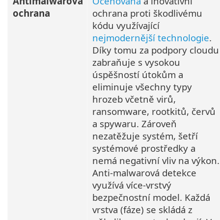
Antimalwarová
Oceňovaná
a inovativní
ochrana
ochrana proti škodlivému
kódu využívající
nejmodernější technologie
.
Díky tomu za podpory cloudu
zabraňuje s vysokou
úspěšností útokům a
eliminuje všechny typy
hrozeb včetně virů,
ransomware, rootkitů, červů
a spywaru. Zároveň
nezatěžuje systém, šetří
systémové prostředky a
nemá negativní vliv na výkon.
Anti-malwarová detekce
využívá více-vrstvý
bezpečnostní model. Každá
vrstva (fáze) se skládá z