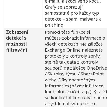
e-mailů a škodlivého kódu.
Grafy se zobrazují
samostatně pro každý typ
detekce – spam, malware a
phishing.
Zobrazení
Pomocí této funkce si
detekcí s
můžete zobrazit informace o
možnosti
všech detekcích. Na záložce
filtrování
Exchange Online naleznete
protokoly z kontroly zpráv,
stejně tak data z kontroly
souborů na záložce OneDrive
/ Skupiny týmu / SharePoint
weby. Díky dodatečným
informacím (název infiltrace,
kontrolní součet, atp.) týkající
se konkrétní kontroly snadno
a rychle naleznete to, co