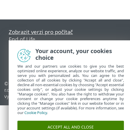
Zobrazit verzi pro počítač
End of Life
ESET Databáze znalostí
Your account, your cookies
ESET Forum
choice
ESET Status Portal
We and our partners use cookies to give you the best
Regionální podpora
optimized online experience, analyze our website traffic, and
serve you with personalized ads. You can agree to the
collection of all cookies by clicking "Accept all and close",
© 1992 - 2026 ESET, spol. s
Spravovat cookies
decline all non-essential cookies by choosing "Accept essential
r.o. - Všechna práva
cookies only", or adjust your cookie settings by clicking
Zásady používání souborů
"Manage cookies". You also have the right to withdraw your
vyhrazena.
cookies
consent or change your cookie preferences anytime by
clicking the "Manage cookies" link in our website footer or in
your account settings (if available). For more information, see
our
Cookie Policy
.
ACCEPT ALL AND CLOSE