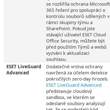
se rozšířila ochrana Microsoft
365 řešení pro spolupráci o
kontrolu souborů sdílených v
rámci skupiny týmu a
SharePoint. Pokud jste
stávající uživatel ESET Cloud
Office Security, můžete být
před použitím Týmů a webů
vyzváni k aktualizaci
souhlasu.
ESET LiveGuard
Dodatečné vrstva ochrany
Advanced
navržená za účelem detekce
pokročilých zero-day hrozeb.
ESET LiveGuard Advanced
představuje cloudový
sandbox, ve kterém se
odeslané soubory analyzují
tak, že se podezřelý kód