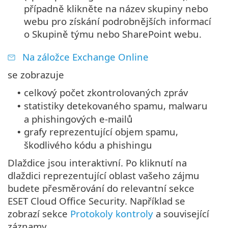
případně klikněte na název skupiny nebo
webu pro získání podrobnějších informací
o Skupině týmu nebo SharePoint webu.
Na záložce Exchange Online
se zobrazuje
celkový počet zkontrolovaných zpráv
•
statistiky detekovaného spamu, malwaru
•
a phishingových e-mailů
grafy reprezentující objem spamu,
•
škodlivého kódu a phishingu
Dlaždice jsou interaktivní. Po kliknutí na
dlaždici reprezentující oblast vašeho zájmu
budete přesměrování do relevantní sekce
ESET Cloud Office Security. Například se
zobrazí sekce
Protokoly kontroly
a související
záznamy.