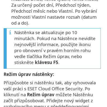
Za určený počet dní, Předchozí týden,
Předchozí měsíc nebo Vlastní. Po vybrání
možnosti Vlastní nastavte rozsah (datum
od a do).
Nástěnka se aktualizuje po 10
minutách. Pokud na Nástěnce nevidíte
nejnovější informace, použijte ikonu
pro obnovení v pravém horním rohu
vedle tlačítka Režim úprav, nebo
stiskněte
klávesu F5
.
Režim úprav nástěnky:
Přizpůsobte si nástěnku tak, aby vyhovovala
vaší práci s ESET Cloud Office Security. Po
kliknutí na
Režim úprav
můžete Nástěnku
začít přizpůsobovat. Přidejte nový widget z
rozbalovacího menu s předdefinovanými