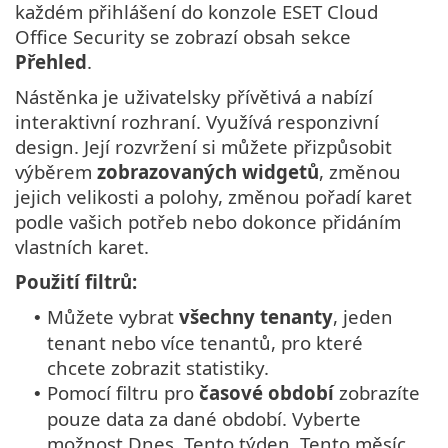
každém přihlášení do konzole ESET Cloud
Office Security se zobrazí obsah sekce
Přehled
.
Nástěnka je uživatelsky přívětivá a nabízí
interaktivní rozhraní. Využívá responzivní
design. Její rozvržení si můžete přizpůsobit
výběrem
zobrazovaných widgetů
, změnou
jejich velikosti a polohy, změnou pořadí karet
podle vašich potřeb nebo dokonce přidáním
vlastních karet.
Použití filtrů:
Můžete vybrat
všechny tenanty
, jeden
•
tenant nebo více tenantů, pro které
chcete zobrazit statistiky.
Pomocí filtru pro
časové období
zobrazíte
•
pouze data za dané období. Vyberte
možnost Dnes, Tento týden, Tento měsíc,