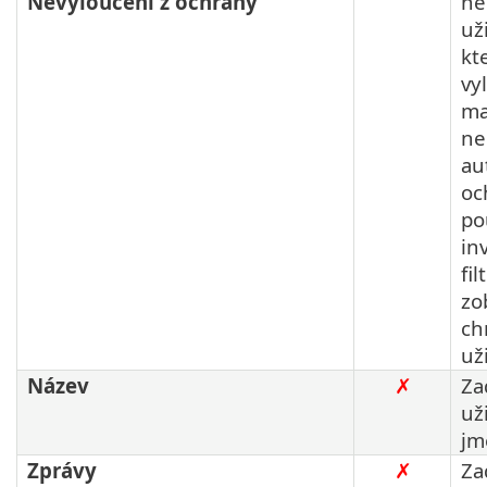
Nevyloučení z ochrany
ne
už
kt
vy
ma
ne
au
oc
po
in
fil
zo
ch
už
Název
✗
Za
už
jm
Zprávy
✗
Za