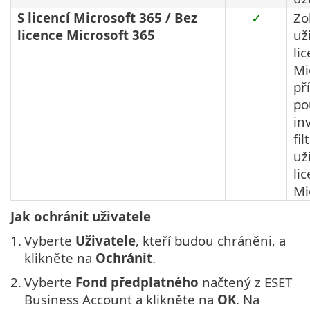
S licencí Microsoft 365 / Bez
✓
Zo
licence Microsoft 365
už
li
Mi
př
po
in
fil
už
li
Mi
Jak ochránit uživatele
1.
Vyberte
Uživatele
, kteří budou chráněni, a
klikněte na
Ochránit
.
2.
Vyberte
Fond předplatného
načtený z ESET
Business Account a klikněte na
OK
. Na