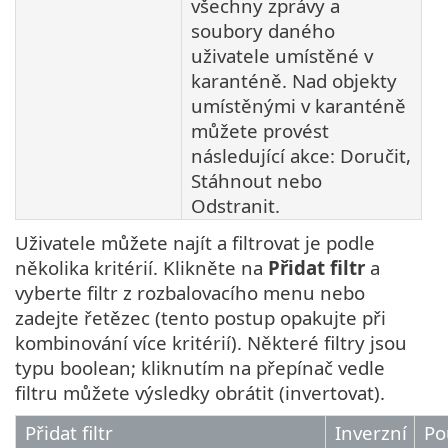
všechny zprávy a
soubory daného
uživatele umístěné v
karanténě. Nad objekty
umístěnými v karanténě
můžete provést
následující akce: Doručit,
Stáhnout nebo
Odstranit.
Uživatele můžete najít a filtrovat je podle
několika kritérií. Klikněte na
Přidat filtr
a
vyberte filtr z rozbalovacího menu nebo
zadejte řetězec (tento postup opakujte při
kombinování více kritérií). Některé filtry jsou
typu boolean; kliknutím na přepínač vedle
filtru můžete výsledky obrátit (invertovat).
Přidat filtr
Inverzní
Po