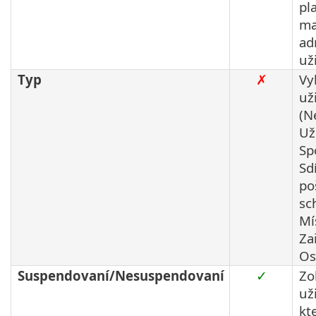
pl
ma
ad
už
Typ
✗
Vy
už
(N
Už
Sp
Sd
po
sc
Mí
Za
Os
Suspendovaní/Nesuspendovaní
✓
Zo
už
kt