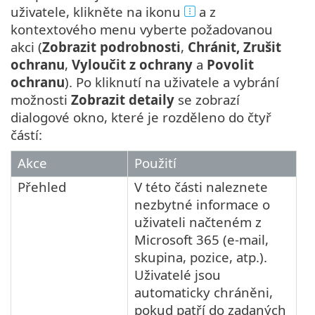
uživatele, klikněte na ikonu
a z
kontextového menu vyberte požadovanou
akci (
Zobrazit podrobnosti
,
Chránit, Zrušit
ochranu
,
Vyloučit z ochrany
a
Povolit
ochranu
). Po kliknutí na uživatele a vybrání
možnosti
Zobrazit detaily
se zobrazí
dialogové okno, které je rozděleno do čtyř
částí:
Akce
Použití
Přehled
V této části naleznete
nezbytné informace o
uživateli načteném z
Microsoft 365 (e-mail,
skupina, pozice, atp.).
Uživatelé jsou
automaticky chráněni,
pokud patří do zadaných