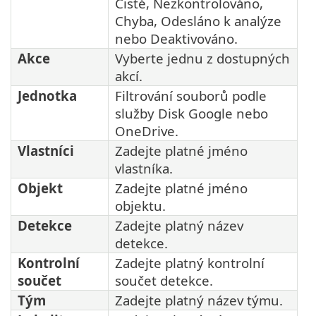
Čisté, Nezkontrolováno,
Chyba, Odesláno k analýze
nebo Deaktivováno.
Akce
Vyberte jednu z dostupných
akcí.
Jednotka
Filtrování souborů podle
služby Disk Google nebo
OneDrive.
Vlastníci
Zadejte platné jméno
vlastníka.
Objekt
Zadejte platné jméno
objektu.
Detekce
Zadejte platný název
detekce.
Kontrolní
Zadejte platný kontrolní
součet
součet detekce.
Tým
Zadejte platný název týmu.