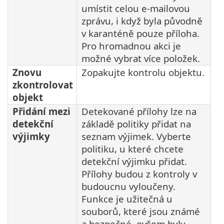
umístit celou e-mailovou
zprávu, i když byla původně
v karanténě pouze příloha.
Pro hromadnou akci je
možné vybrat více položek.
Znovu
Zopakujte kontrolu objektu.
zkontrolovat
objekt
Přidání mezi
Detekované přílohy lze na
detekční
základě politiky přidat na
výjimky
seznam výjimek. Vyberte
politiku, u které chcete
detekční výjimku přidat.
Přílohy budou z kontroly v
budoucnu vyloučeny.
Funkce je užitečná u
souborů, které jsou známé
a bezpečné, ovšem byly