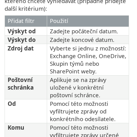
kterého chcete vyhledávat (případně přidejte
další kritérium):
Přidat filtr
Použití
Výskyt od
Zadejte počáteční datum.
Výskyt do
Zadejte koncové datum.
Zdroj dat
Vyberte si jednu z možností:
Exchange Online, OneDrive,
Skupin týmů nebo
SharePoint weby.
Poštovní
Aplikuje se na zprávy
schránka
uložené v konkrétní
poštovní schránce.
Od
Pomocí této možnosti
vyfiltrujete zprávy od
konkrétního odesílatele.
Komu
Pomocí této možnosti
vyfiltrujete zprávy určené