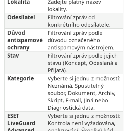
Lokalita
Zadejte platný název
lokality.
Odesílatel
Filtrování zpráv od
konkrétního odesílatele.
Důvod
Filtrování zpráv podle
antispamové
důvodu označeného
ochrany
antispamovým nástrojem.
Stav
Filtrování zpráv podle jejich
stavu (Koncept, Odeslaná a
Přijatá).
Kategorie
Vyberte si jednu z možností:
Neznámá, Spustitelný
soubor, Dokument, Archiv,
Skript, E-mail, Jiná nebo
Diagnostická data.
ESET
Vyberte si jednu z možností:
LiveGuard
Kontrola není vyžadována,
Advanced
Analyzování, Škodlivý kód,