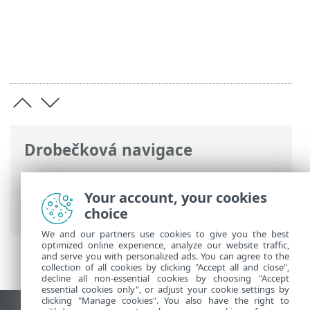
Drobečková navigace
ESET Online nápověda
>
ESET Cloud
Office Security
>
Navigace v ESET Cloud
Your account, your cookies
Office Security
> Protokoly kontroly
choice
We and our partners use cookies to give you the best
optimized online experience, analyze our website traffic,
and serve you with personalized ads. You can agree to the
collection of all cookies by clicking "Accept all and close",
decline all non-essential cookies by choosing "Accept
essential cookies only", or adjust your cookie settings by
clicking "Manage cookies". You also have the right to