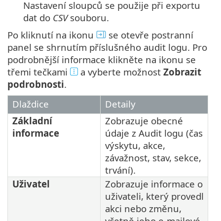
Nastavení sloupců se použije při exportu
dat do
CSV
souboru.
Po kliknutí na ikonu
se otevře postranní
panel se shrnutím příslušného audit logu. Pro
podrobnější informace klikněte na ikonu se
třemi tečkami
a vyberte možnost
Zobrazit
podrobnosti
.
Dlaždice
Detaily
Základní
Zobrazuje obecné
informace
údaje z Audit logu (čas
výskytu, akce,
závažnost, stav, sekce,
trvání).
Uživatel
Zobrazuje informace o
uživateli, který provedl
akci nebo změnu,
včetně jeho e-mailové