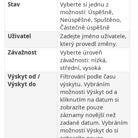
Stav
Vyberte si jednu z
možností: Úspěšně,
Neúspěšné, Spuštěno,
Částečně úspěšně
Uživatel
Zadejte jméno uživatele,
který provedl změny.
Závažnost
Vyberte úroveň
závažnosti: nízká,
střední, vysoká
Výskyt od /
Filtrování podle času
Výskyt do
výskytu. Vybráním
možnosti Výskyt od a
kliknutím na datum si
zobrazíte pouze
záznamy novější než
zadané datum. Vybráním
možnosti Výskyt do si
zobrazíte pouze