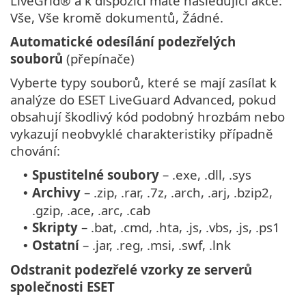
LiveGrid® a k dispozici máte následující akce:
Vše, Vše kromě dokumentů, Žádné.
Automatické odesílání podezřelých
souborů
(přepínače)
Vyberte typy souborů, které se mají zasílat k
analýze do ESET LiveGuard Advanced, pokud
obsahují škodlivý kód podobný hrozbám nebo
vykazují neobvyklé charakteristiky případně
chování:
Spustitelné soubory
– .exe, .dll, .sys
•
Archivy
– .zip, .rar, .7z, .arch, .arj, .bzip2,
•
.gzip, .ace, .arc, .cab
Skripty
– .bat, .cmd, .hta, .js, .vbs, .js, .ps1
•
Ostatní
– .jar, .reg, .msi, .swf, .lnk
•
Odstranit podezřelé vzorky ze serverů
společnosti ESET