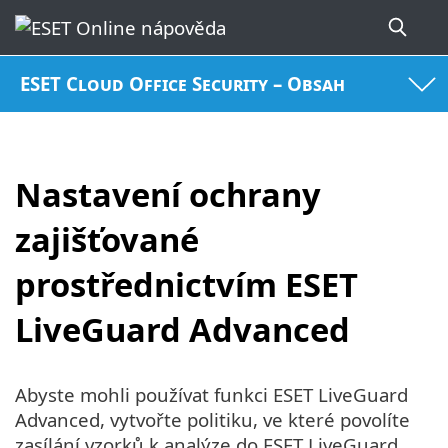
ESET Cloud Office Security – Obsah
Nastavení ochrany
zajišťované
prostřednictvím ESET
LiveGuard Advanced
Abyste mohli používat funkci ESET LiveGuard
Advanced, vytvořte politiku, ve které povolíte
zasílání vzorků k analýze do ESET LiveGuard