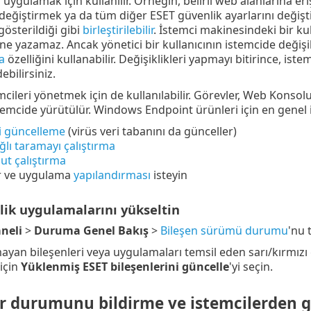
uygulamak için kullanılır. Örneğin, belirli web alanlarına e
değiştirmek ya da tüm diğer ESET güvenlik ayarlarını değişt
österildiği gibi
birleştirilebilir
. İstemci makinesindeki bir ku
ine yazamaz. Ancak yönetici bir kullanıcının istemcide değişi
a
özelliğini kullanabilir. Değişiklikleri yapmayı bitirince, ist
bilirsiniz.
mcileri yönetmek için de kullanılabilir. Görevler, Web Kons
temcide yürütülür. Windows Endpoint ürünleri için en genel i
i güncelleme
(virüs veri tabanını da günceller)
ğlı taramayı çalıştırma
t çalıştırma
ar ve uygulama
yapılandırması
isteyin
lik uygulamalarını yükseltin
neli
>
Duruma Genel Bakış
>
Bileşen sürümü durumu
'nu t
yan bileşenleri veya uygulamaları temsil eden sarı/kırmızı g
için
Yüklenmiş ESET bileşenlerini güncelle
'yi seçin.
ar durumunu bildirme ve istemcilerden g