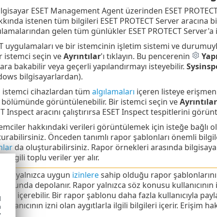
bilgisayar ESET Management Agent üzerinden ESET PROTECT 
hakkında istenen tüm bilgileri ESET PROTECT Server aracına b
lamalarından gelen tüm günlükler ESET PROTECT Server'a ile
uygulamaları ve bir istemcinin işletim sistemi ve durumuyla 
ir istemci seçin ve
Ayrıntılar
'ı tıklayın. Bu pencerenin
Yap
ra bakabilir veya geçerli yapılandırmayı isteyebilir.
Sysinsp
dows bilgisayarlardan).
 istemci cihazlardan tüm
algılamaları
içeren listeye erişmeni
bölümünde görüntülenebilir. Bir istemci seçin ve
Ayrıntılar
T Inspect aracını çalıştırırsa ESET Inspect tespitlerini görünt
temciler hakkındaki verileri görüntülemek için isteğe bağlı 
urabilirsiniz. Önceden tanımlı rapor şablonları önemli bilgile
nlar
da oluşturabilirsiniz. Rapor örnekleri arasında bilgisayar
 ilgili toplu veriler yer alır.
lanıcı yalnızca uygun
izinlere
sahip olduğu rapor şablonlarını 
rubunda depolanır. Rapor yalnızca söz konusu kullanıcının iz
ilgileri içerebilir. Bir rapor şablonu daha fazla kullanıcıyla pa
d
ullanıcının izni olan aygıtlarla ilgili bilgileri içerir. Erişim hak
h
y