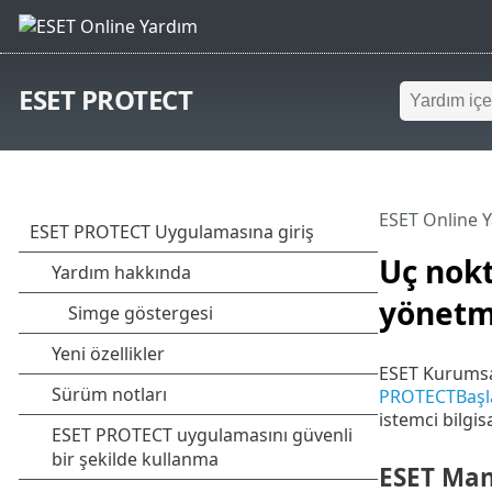
ESET PROTECT
ESET Online 
Uç nok
yönet
ESET Kurumsal
PROTECTBaşla
istemci bilgi
ESET Man