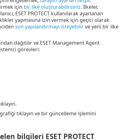
rişimi engellemek,
tarayıcı ayarları tespit
irmek için
bir ilke oluşturabilirsiniz
. İlkeler,
llanıcı, ESET PROTECT kullanılarak ayarlanan
klikler yapmasına izin vermek için geçici olarak
emciden
son yapılandırmayı isteyebilir
ve yeni bir ilke
olundan dağıtılır ve ESET Management Agent
stemci görevleri:
ıklayın.
rafiği tıklayın ve bir güncelleme işlemini
elen bilgileri ESET PROTECT