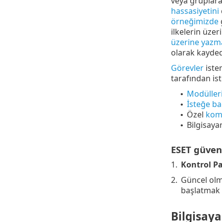
veya gruplara 
hassasiyetini
örneğimizde
g
ilkelerin üzer
üzerine yazm
olarak kaydede
Görevler
iste
tarafından is
Modüller
•
İsteğe ba
•
Özel
komu
•
Bilgisay
•
ESET güven
1.
Kontrol Pa
2.
Güncel olma
başlatmak 
Bilgisay