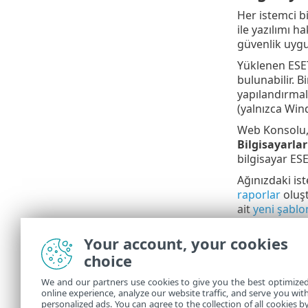
Her istemci 
ile yazılımı 
güvenlik uygu
Yüklenen ESET 
bulunabilir. B
yapılandırmala
(yalnızca Win
Web Konsolu,
Bilgisayarlar
bilgisayar ESE
Ağınızdaki is
raporlar
oluşt
ait
yeni şablo
güncellemelerle
Your account, your cookies
Bir kul
choice
Tümü
g
ilgili b
We and our partners use cookies to give you the best optimize
konusu k
online experience, analyze our website traffic, and serve you wit
personalized ads. You can agree to the collection of all cookies b
bakın.