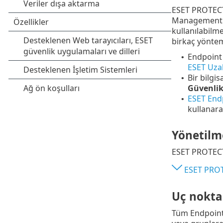
ESET PROTECT,
Management Ag
kullanılabilm
birkaç yöntem
Endpoint
•
ESET Uza
Bir bilgi
•
Güvenlik
ESET End
•
kullanara
Yönetilm
ESET PROTECT‎
ESET PROT
Uç nokta
Tüm Endpoint 