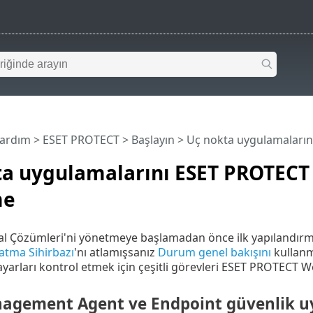
Yardım
>
ESET PROTECT
>
Başlayın
> Uç nokta uygulamaları
ta uygulamalarını ESET PROTECT
me
 Çözümleri'ni yönetmeye başlamadan önce ilk yapılandırma 
tma Sihirbazı
'nı atlamışsanız
Durum genel bakışını
kullanm
sayarları kontrol etmek için çeşitli görevleri ESET PROTECT W
agement Agent ve Endpoint güvenlik u