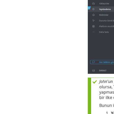
John'un
olursa,
yapması
bir ilke 
Bunun iç
1.
Y