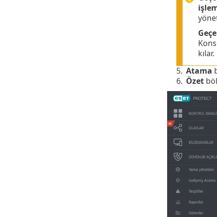
işlem
yönet
Geçer
Konso
kılar.
5.
Atama
b
6.
Özet
böl