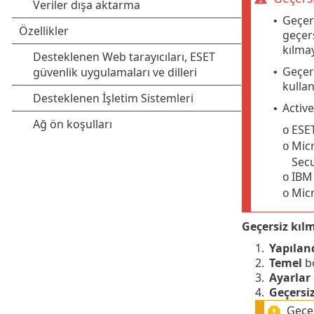
Geçer
•
geçers
kılmay
Geçer
•
kulla
Active
•
ESET
o
Micr
o
Secu
IBM 
o
Micr
o
Geçersiz kıl
1.
Yapılan
2.
Temel
bö
3.
Ayarlar
4.
Geçersi
Geçer