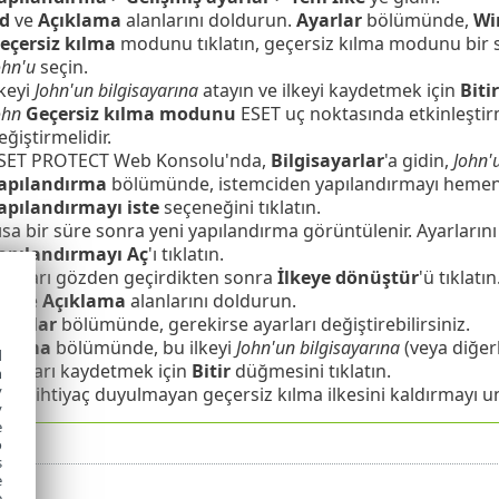
d
ve
Açıklama
alanlarını doldurun.
Ayarlar
bölümünde,
Wi
eçersiz kılma
modunu tıklatın, geçersiz kılma modunu bir saa
ohn'u
seçin.
lkeyi
John'un bilgisayarına
atayın ve ilkeyi kaydetmek için
Bitir
ohn
Geçersiz kılma modunu
ESET uç noktasında etkinleştir
eğiştirmelidir.
SET PROTECT Web Konsolu'nda,
Bilgisayarlar
'a gidin,
John'u
apılandırma
bölümünde, istemciden yapılandırmayı hemen 
apılandırmayı iste
seçeneğini tıklatın.
ısa bir süre sonra yeni yapılandırma görüntülenir. Ayarları
apılandırmayı Aç
'ı tıklatın.
yarları gözden geçirdikten sonra
İlkeye dönüştür
'ü tıklatın
Ad
ve
Açıklama
alanlarını doldurun.
Ayarlar
bölümünde, gerekirse ayarları değiştirebilirsiniz.
Atama
bölümünde, bu ilkeyi
John'un bilgisayarına
(veya diğerl
d
yarları kaydetmek için
Bitir
düğmesini tıklatın.
h
y
rtık ihtiyaç duyulmayan geçersiz kılma ilkesini kaldırmayı 
y
e
o
s
e
e