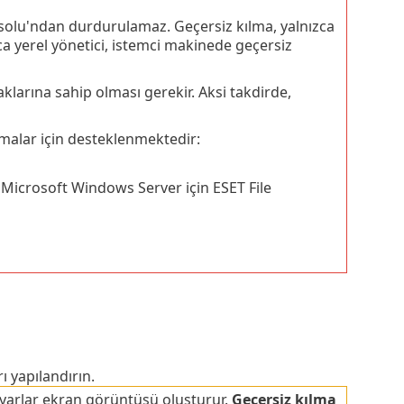
olu'ndan durdurulamaz. Geçersiz kılma, yalnızca
ıca yerel yönetici, istemci makinede geçersiz
larına sahip olması gerekir. Aksi takdirde,
amalar için desteklenmektedir:
Microsoft Windows Server için ESET File
 yapılandırın.
yarlar ekran görüntüsü oluşturur.
Geçersiz kılma