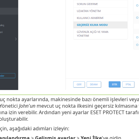
uç nokta ayarlarında, makinesinde bazı önemli işlevleri vey
 Yönetici
John'un
mevcut uç nokta ilkesini geçersiz kılmasına
na izin verebilir. Ardından yeni ayarlar ESET PROTECT tarafı
oluşturabilir.
in, aşağıdaki adımları izleyin:
apılandırma
>
Gelişmiş ayarlar
>
Yeni İlke
'ye gidin.