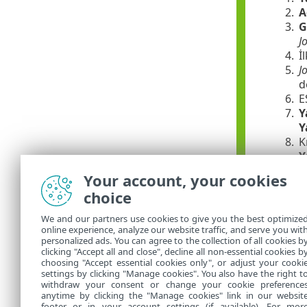
2.
A
3.
G
J
4.
İ
5.
J
d
6.
E
7.
Y
Y
8.
K
Y
9.
A
Your account, your cookies
10.
choice
11.
12.
We and our partners use cookies to give you the best optimize
13.
A
online experience, analyze our website traffic, and serve you wit
personalized ads. You can agree to the collection of all cookies b
14.
A
clicking "Accept all and close", decline all non-essential cookies b
choosing "Accept essential cookies only", or adjust your cooki
settings by clicking "Manage cookies". You also have the right t
withdraw your consent or change your cookie preference
anytime by clicking the "Manage cookies" link in our websit
footer or in your account settings (if available). For mor