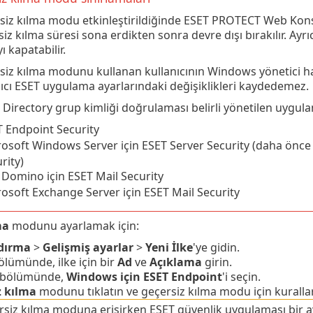
siz kılma modu etkinleştirildiğinde ESET PROTECT Web Kons
iz kılma süresi sona erdikten sonra devre dışı bırakılır. Ayr
ı kapatabilir.
siz kılma modunu kullanan kullanıcının Windows yönetici hak
nıcı ESET uygulama ayarlarındaki değişiklikleri kaydedemez.
 Directory grup kimliği doğrulaması belirli yönetilen uygul
 Endpoint Security
osoft Windows Server için ESET Server Security (daha önce 
rity)
Domino için ESET Mail Security
osoft Exchange Server için ESET Mail Security
ma
modunu ayarlamak için:
dırma
>
Gelişmiş ayarlar
>
Yeni İlke
'ye gidin.
lümünde, ilke için bir
Ad
ve
Açıklama
girin.
bölümünde,
Windows için ESET Endpoint
'i seçin.
z kılma
modunu tıklatın ve geçersiz kılma modu için kuralları
siz kılma moduna erişirken ESET güvenlik uygulaması bir a