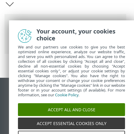
Breadcrumb'lar
Your account, your cookies
ESET Online Yardım
>
ESET PROTECT
>
choice
ESET PROTECT Uygulamasına giriş
We and our partners use cookies to give you the best
optimized online experience, analyze our website traffic,
and serve you with personalized ads. You can agree to the
collection of all cookies by clicking "Accept all and close",
decline all non-essential cookies by choosing "Accept
essential cookies only", or adjust your cookie settings by
clicking "Manage cookies". You also have the right to
withdraw your consent or change your cookie preferences
anytime by clicking the "Manage cookies" link in our website
Masaüstü sitesini görüntüle
footer or in your account settings (if available). For more
information, see our
Cookie Policy
.
End of Life
ESET Bilgi Bankası
ACCEPT ALL AND CLOSE
ESET Forumu
ESET Status Portal
ACCEPT ESSENTIAL COOKIES ONLY
Bölgesel destek