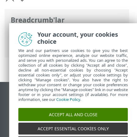
Breadcrumb'lar
ESET Online Yardım
>
ESET PROTECT
>
Your account, your cookies
ESET PROTECT Ürününü Kullanma
>
ESET
choice
PROTECT Ana Menü
> Raporlar
We and our partners use cookies to give you the best
optimized online experience, analyze our website traffic,
and serve you with personalized ads. You can agree to the
collection of all cookies by clicking "Accept all and close",
decline all non-essential cookies by choosing "Accept
essential cookies only", or adjust your cookie settings by
clicking "Manage cookies". You also have the right to
withdraw your consent or change your cookie preferences
anytime by clicking the "Manage cookies" link in our website
Masaüstü sitesini görüntüle
footer or in your account settings (if available). For more
information, see our
Cookie Policy
.
End of Life
ESET Bilgi Bankası
ACCEPT ALL AND CLOSE
ESET Forumu
ESET Status Portal
ACCEPT ESSENTIAL COOKIES ONLY
Bölgesel destek