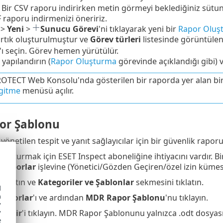
r Bir CSV raporu indirirken metin görmeyi beklediğiniz süt
F raporu indirmenizi öneririz.
>
Yeni
>
Sunucu Görevi
'ni tıklayarak yeni bir
Rapor Oluş
rtık oluşturulmuştur ve
Görev türleri
listesinde görüntüleni
'ı seçin. Görev hemen yürütülür.
 yapılandırın (
Rapor Oluşturma
görevinde açıklandığı gibi) 
OTECT Web Konsolu'nda gösterilen bir raporda yer alan bir ö
gitme
menüsü açılır.
or Şablonu
netilen tespit ve yanıt sağlayıcılar için bir güvenlik raporu
uşturmak için ESET Inspect aboneliğine ihtiyacını vardır. B
 raporlar
işlevine (Yönetici/Gözden Geçiren/özel izin kümesi)
 tıklatın ve
Kategoriler ve Şablonlar
sekmesini tıklatın.
d
h
Raporlar
'ı ve ardından
MDR Rapor Şablonu
'nu tıklayın.
y
y
 İndir
'i tıklayın. MDR Rapor Şablonunu yalnızca .odt dosyası 
e