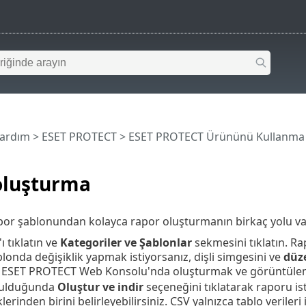
Yardım
>
ESET PROTECT
>
ESET PROTECT Ürününü Kullanma
oluşturma
or şablonundan kolayca rapor oluşturmanın birkaç yolu va
'ı tıklatın ve
Kategoriler ve Şablonlar
sekmesini tıklatın. Ra
blonda değişiklik yapmak istiyorsanız, dişli simgesini ve
düz
ESET PROTECT Web Konsolu'nda oluşturmak ve görüntülemek 
rulduğunda
Oluştur ve indir
seçeneğini tıklatarak raporu is
erinden birini belirleyebilirsiniz. CSV yalnızca tablo verileri