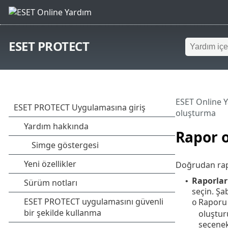
ESET PROTECT
ESET Online 
oluşturma
Rapor 
Doğrudan rap
Raporlar
•
seçin. Şa
Raporu 
o
oluştu
seçenekl