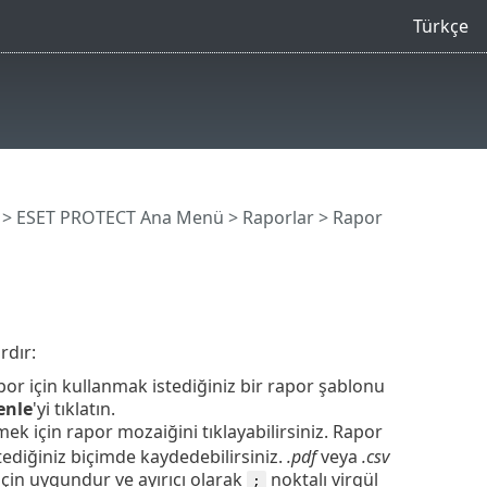
Türkçe
>
ESET PROTECT Ana Menü
>
Raporlar
> Rapor
rdır:
por için kullanmak istediğiniz bir rapor şablonu
enle
'yi tıklatın.
için rapor mozaiğini tıklayabilirsiniz. Rapor
tediğiniz biçimde kaydedebilirsiniz.
.pdf
veya
.csv
 için uygundur ve ayırıcı olarak
noktalı virgül
;