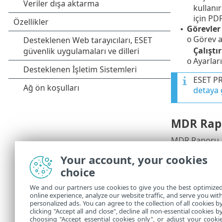
kullanı
için PD
Görevler
•
Görev a
o
Çalıştır
Ayarları
o
ESET PR
detaya 
MDR Rap
MDR Raporu, yö
MDR raporu ol
Your account, your cookies
için
Kapsamlı
choice
1.
Raporlar
'ı
We and our partners use cookies to give you the best optimize
online experience, analyze our website traffic, and serve you wit
2.
Kapsamlı 
personalized ads. You can agree to the collection of all cookies b
clicking "Accept all and close", decline all non-essential cookies b
3.
Oluştur ve
choosing "Accept essential cookies only", or adjust your cooki