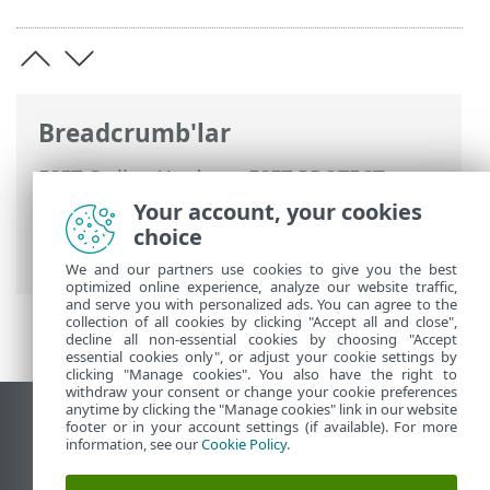
Breadcrumb'lar
ESET Online Yardım
>
ESET PROTECT
>
ESET PROTECT Ürününü Kullanma
>
ESET
Your account, your cookies
PROTECT Ana Menü
>
Daha Fazla
>
Erişim
choice
Hakları
> Kullanıcılar
We and our partners use cookies to give you the best
optimized online experience, analyze our website traffic,
and serve you with personalized ads. You can agree to the
collection of all cookies by clicking "Accept all and close",
decline all non-essential cookies by choosing "Accept
essential cookies only", or adjust your cookie settings by
clicking "Manage cookies". You also have the right to
withdraw your consent or change your cookie preferences
anytime by clicking the "Manage cookies" link in our website
Masaüstü sitesini görüntüle
footer or in your account settings (if available). For more
information, see our
Cookie Policy
.
End of Life
ESET Bilgi Bankası