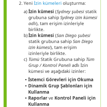
2.
Yeni
İzin kümeleri
oluşturma:
a)
İzin kümesi
(
Sydney şubesi
statik
grubuna sahip
Sydney izin kümesi
adlı
), tam erişim izinleriyle
birlikte.
b)
İzin kümesi
(
San Diego şubesi
statik grubuna sahip
San Diego
izin kümesi
), tam erişim
izinleriyle birlikte.
c)
Tümü
Statik Grubuna sahip
Tüm
Grup / Kontrol Paneli
adlı İzin
kümesi ve aşağıdaki izinler:
İstemci Görevleri için Okuma
•
Dinamik Grup Şablonları için
•
Kullanma
Raporlar
ve
Kontrol Paneli için
•
Kullanma