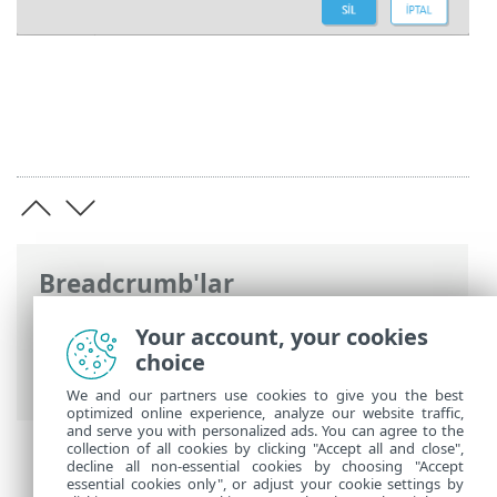
Breadcrumb'lar
ESET Online Yardım
>
ESET PROTECT
>
Your account, your cookies
Başlayın
>
ESET PROTECT Web Konsolu
>
choice
Etiketler
We and our partners use cookies to give you the best
optimized online experience, analyze our website traffic,
and serve you with personalized ads. You can agree to the
collection of all cookies by clicking "Accept all and close",
decline all non-essential cookies by choosing "Accept
essential cookies only", or adjust your cookie settings by