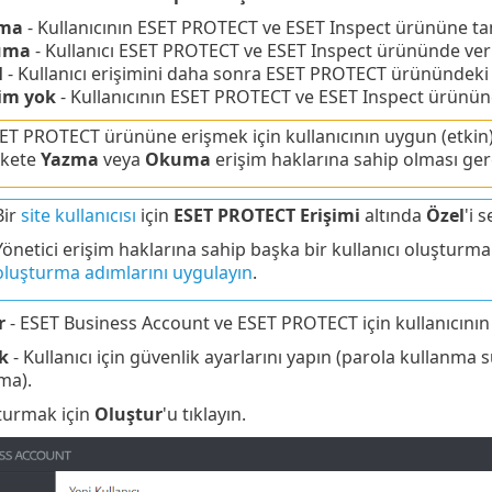
ma
- Kullanıcının ESET PROTECT ve ESET Inspect ürününe tam
uma
- Kullanıcı ESET PROTECT ve ESET Inspect ürününde verile
l
- Kullanıcı erişimini daha sonra ESET PROTECT ürünündek
şim yok
- Kullanıcının ESET PROTECT ve ESET Inspect ürününe
ET PROTECT ürününe erişmek için kullanıcının uygun (etkin
rkete
Yazma
veya
Okuma
erişim haklarına sahip olması gere
Bir
site kullanıcısı
için
ESET PROTECT Erişimi
altında
Özel
'i s
Yönetici erişim haklarına sahip başka bir kullanıcı oluşturma
oluşturma adımlarını uygulayın
.
r
- ESET Business Account ve ESET PROTECT için kullanıcının di
ik
- Kullanıcı için güvenlik ayarlarını yapın (parola kullanma 
ma).
şturmak için
Oluştur
'u tıklayın.