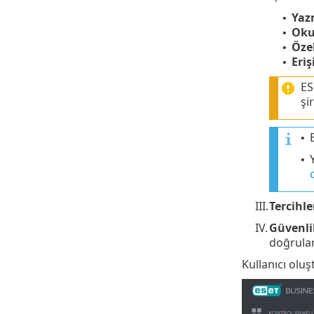
Yaz
•
Ok
•
Öze
•
Eri
•
ES
şi
•
•
III.
Tercihle
IV.
Güvenl
doğrula
Kullanıcı olu