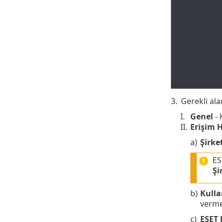
3.
Gerekli ala
I.
Genel
- 
II.
Erişim 
a)
Şirke
ES
Şi
b)
Kulla
verme
c)
ESET 