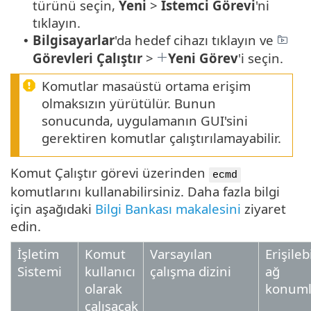
türünü seçin,
Yeni
>
İstemci Görevi
'ni
tıklayın.
Bilgisayarlar
'da hedef cihazı tıklayın ve
•
Görevleri Çalıştır
>
Yeni Görev
'i seçin.
Komutlar masaüstü ortama erişim
olmaksızın yürütülür. Bunun
sonucunda, uygulamanın GUI'sini
gerektiren komutlar çalıştırılamayabilir.
Komut Çalıştır görevi üzerinden
ecmd
komutlarını kullanabilirsiniz. Daha fazla bilgi
için aşağıdaki
Bilgi Bankası makalesini
ziyaret
edin.
İşletim
Komut
Varsayılan
Erişilebi
Sistemi
kullanıcı
çalışma dizini
ağ
olarak
konuml
çalışacak