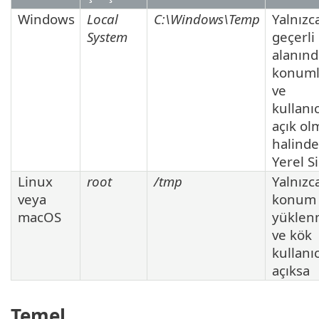
Windows
Local
C:\Windows\Temp
Yalnızc
System
geçerli 
alanınd
konuml
ve
kullanı
açık ol
halinde
Yerel S
Linux
root
/tmp
Yalnızc
veya
konum
macOS
yüklen
ve kök
kullanı
açıksa
Temel