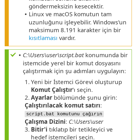
göndermeksizin kesecektir.
Linux ve macOS komutun tam
•
uzunluğunu işleyebilir. Windows'un
maksimum 8.191 karakter için bir
kısıtlaması
vardır.
C:\Users\user\script.bat
konumunda bir
•
istemcide yerel bir komut dosyasını
çalıştırmak için şu adımları uygulayın:
1.
Yeni bir İstemci Görevi oluşturup
Komut Çalıştır
'ı seçin.
2.
Ayarlar
bölümünde şunu girin:
Çalıştırılacak komut satırı
:
script.bat komutunu çağırın
Çalışma Dizini
:
C:\Users\user
3.
Bitir'i
tıklatıp bir tetikleyici ve
hedef istemcileri seçin.