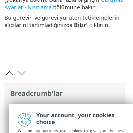
Ayarlar - Kısıtlama
bölümüne bakın.
Bu görevin ve görevi yürüten tetiklemelerin
alıcılarını tanımladığınızda
Bitir
'i tıklatın.
Breadcrumb'lar
ESET Online Yardım
>
ESET PROTECT
>
ESET PROTECT Ürününü Kullanma
>
ESET
Your account, your cookies
PROTECT Ana Menü
>
Görevler
>
İstemci
choice
Görevleri
> İstemci Görevi Tetiklemeleri
We and our partners use cookies to give you the best