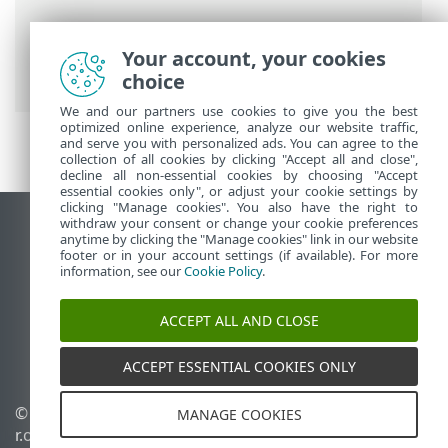
Ajuda on-line ESET
>
ESET PROTECT
>
Usando o ESET PROTECT
> ESET PROTECT
Your account, your cookies
Menu principal
choice
We and our partners use cookies to give you the best
optimized online experience, analyze our website traffic,
and serve you with personalized ads. You can agree to the
collection of all cookies by clicking "Accept all and close",
decline all non-essential cookies by choosing "Accept
essential cookies only", or adjust your cookie settings by
clicking "Manage cookies". You also have the right to
withdraw your consent or change your cookie preferences
Ver site para desktop
anytime by clicking the "Manage cookies" link in our website
footer or in your account settings (if available). For more
End of Life
information, see our
Cookie Policy
.
Base de conhecimento ESET
Fórum ESET
ACCEPT ALL AND CLOSE
ESET Status Portal
Suporte regional
ACCEPT ESSENTIAL COOKIES ONLY
© 1992 - 2026 ESET, spol. s
Gerenciar cookies
MANAGE COOKIES
r.o. - Todos os direitos
Política de cookies