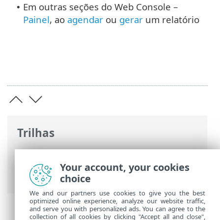
Em outras seções do Web Console –
•
Painel
, ao
agendar
ou
gerar
um relatório
Trilhas
Ajuda on-line ESET
>
ESET PROTECT
>
Usando o ESET PROTECT
>
ESET PROTECT
Your account, your cookies
Menu principal
> Clientes gerenciados
choice
We and our partners use cookies to give you the best
optimized online experience, analyze our website traffic,
and serve you with personalized ads. You can agree to the
collection of all cookies by clicking "Accept all and close",