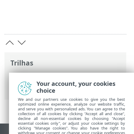
Trilhas
Ajuda on-line ESET
>
ESET PROTECT
>
Usando o ESET PROTECT
> ESET PROTECT
Your account, your cookies
para Provedores de serviço gerenciados
choice
We and our partners use cookies to give you the best
optimized online experience, analyze our website traffic,
and serve you with personalized ads. You can agree to the
collection of all cookies by clicking "Accept all and close",
decline all non-essential cookies by choosing "Accept
essential cookies only", or adjust your cookie settings by
clicking "Manage cookies". You also have the right to
withdraw your consent or change your cookie preferences