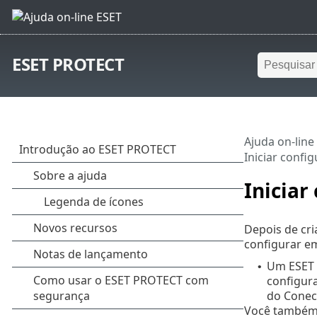
ESET PROTECT
Ajuda on-line
Iniciar confi
Iniciar
Depois de cr
configurar em
Um ESET 
•
configura
do Conect
Você també