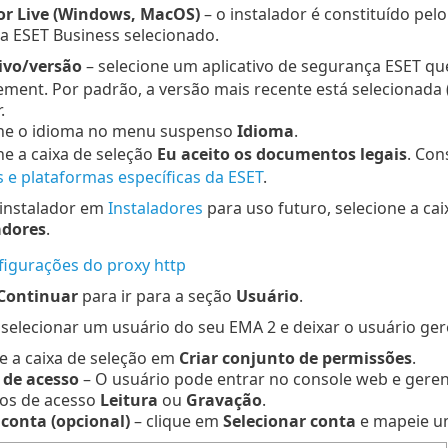
or Live (Windows, MacOS)
– o instalador é constituído pe
a ESET Business selecionado.
ivo/versão
– selecione um aplicativo de segurança ESET qu
ment.
Por padrão, a versão mais recente está selecionad
.
one o idioma no menu suspenso
Idioma
.
ne a caixa de seleção
Eu aceito os documentos legais
. Con
s e plataformas específicas da ESET
.
 instalador em
Instaladores
para uso futuro, selecione a cai
adores
.
figurações do proxy http
Continuar
para ir para a seção
Usuário
.
selecionar um usuário do seu EMA 2 e deixar o usuário ge
e a caixa de seleção em
Criar conjunto de permissões
.
 de acesso
– O usuário pode entrar no console web e gerenc
tos de acesso
Leitura
ou
Gravação
.
conta (opcional)
– clique em
Selecionar conta
e mapeie um