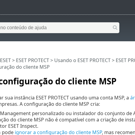
 ESET
>
ESET PROTECT
>
Usando o ESET PROTECT
>
ESET PR
guração do cliente MSP
 configuração do cliente MSP
iar sua instância ESET PROTECT usando uma conta MSP, a
á
presas. A configuração do cliente MSP cria:
Management personalizado ou instalador do conjunto de Ag
ção do cliente MSP não é compatível com a criação de insta
or ESET Inspect.
m pode
ignorar a configuração do cliente MSP
, mas recomen