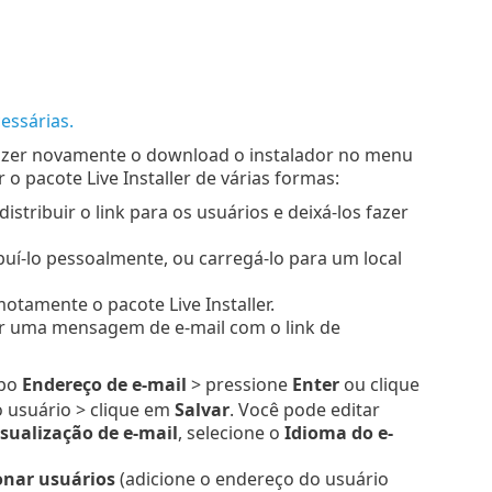
essárias.
azer novamente o download o instalador no menu
r o pacote Live Installer de várias formas:
istribuir o link para os usuários e deixá-los fazer
ibuí-lo pessoalmente, ou carregá-lo para um local
otamente o pacote Live Installer.
r uma mensagem de e-mail com o link de
mpo
Endereço de e-mail
> pressione
Enter
ou clique
 usuário > clique em
Salvar
. Você pode editar
isualização de e-mail
, selecione o
Idioma do e-
onar usuários
(adicione o endereço do usuário