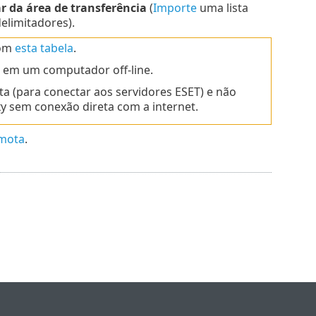
r da área de transferência
(
Importe
uma lista
elimitadores).
com
esta tabela
.
a em um computador off-line.
a (para conectar aos servidores ESET) e não
 sem conexão direta com a internet.
mota
.