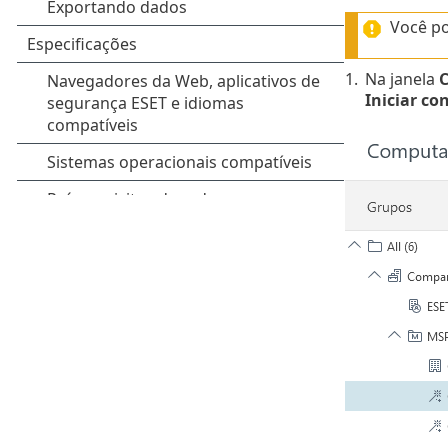
Você p
1.
Na janela
Iniciar co