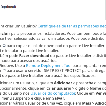
ra criar um usuário?
Certifique-se de ter as permissões nec
ncluir
para preparar os instaladores. Você também pode f
 se tiver selecionado salvar o instalador. Você pode distribui
m
para copiar o link de download do pacote Live Installer, d
e instalar o pacote Live Installer.
mbém pode
Fazer download
do pacote Live Installer e distr
lhado para acesso dos usuários.
Windows Use o
Remote Deployment Tool
para implantar rem
m
para usar o servidor SMTP ESET PROTECT para entrega
do pacote Live Installer para usuários especificados.
icionar um usuário, clique em
Adicionar
> preencha o ca
 Opcionalmente, clique em
Criar usuário
> digite o
Nome
do
s do usuário nos
Usuários do computador
. Clique em
Ver v
 menu suspenso e clique em
Salvar
.
icionar vários usuários de uma vez, clique em
Mais
>
Adici