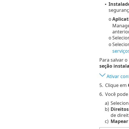
Instalad
•
seguranç
Aplicat
o
Manage
anterior
Seleci
o
Selecio
o
serviço
Para salvar o
seção instal
Ativar con
5.
Clique em
6.
Você pode 
a)
Selecion
b)
Direitos
de direi
c)
Mapear 