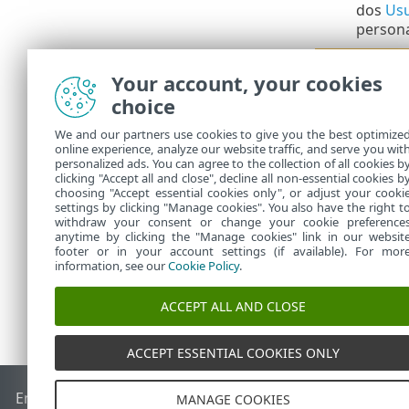
dos
Usu
persona
Depois 
Your account, your cookies
O Live 
choice
O Live 
We and our partners use cookies to give you the best optimize
funcion
online experience, analyze our website traffic, and serve you wit
personalized ads. You can agree to the collection of all cookies b
Leia como im
clicking "Accept all and close", decline all non-essential cookies b
choosing "Accept essential cookies only", or adjust your cooki
settings by clicking "Manage cookies". You also have the right t
withdraw your consent or change your cookie preference
anytime by clicking the "Manage cookies" link in our websit
footer or in your account settings (if available). For mor
information, see our
Cookie Policy
.
ACCEPT ALL AND CLOSE
ACCEPT ESSENTIAL COOKIES ONLY
End of Life
Base de conhecimento ESET
Fórum ESET
ESET S
MANAGE COOKIES