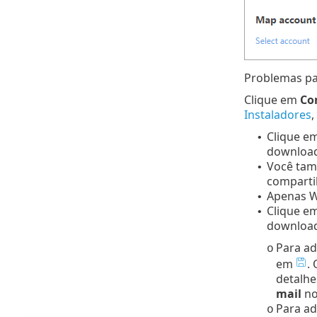
Problemas pa
Clique em
Co
Instaladores
,
Clique e
•
download 
Você ta
•
comparti
Apenas 
•
Clique e
•
download 
Para ad
o
em
.
detalhe
mail
no
Para ad
o