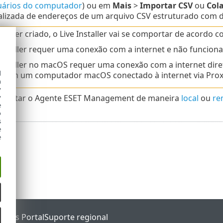
ários do computador
) ou em
Mais
>
Importar CSV
ou
Cola
lizada de endereços de um arquivo CSV estruturado com d
de ser criado, o Live Installer vai se comportar de acordo 
Installer requer uma conexão com a internet e não funcion
Installer no macOS requer uma conexão com a internet diret
d
a em um computador macOS conectado à internet via Proxy
h
y
plantar o Agente ESET Management de maneira
local
ou
re
y
e
o
s
e
e
tatus Portal
Suporte regional