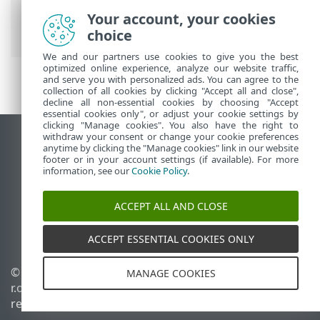
Recursos do ESET PROTECT para usuários
Your account, your cookies
MSP
choice
We and our partners use cookies to give you the best
optimized online experience, analyze our website traffic,
and serve you with personalized ads. You can agree to the
collection of all cookies by clicking "Accept all and close",
decline all non-essential cookies by choosing "Accept
essential cookies only", or adjust your cookie settings by
clicking "Manage cookies". You also have the right to
withdraw your consent or change your cookie preferences
Ver site para desktop
anytime by clicking the "Manage cookies" link in our website
footer or in your account settings (if available). For more
End of Life
information, see our
Cookie Policy
.
Base de conhecimento ESET
Fórum ESET
ACCEPT ALL AND CLOSE
ESET Status Portal
Suporte regional
ACCEPT ESSENTIAL COOKIES ONLY
© 1992 - 2026 ESET, spol. s
Gerenciar cookies
MANAGE COOKIES
r.o. - Todos os direitos
Política de cookies
reservados.