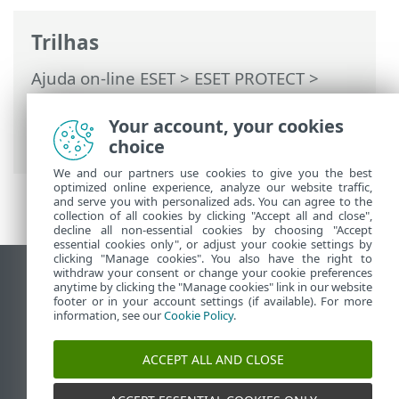
Trilhas
Ajuda on-line ESET
>
ESET PROTECT
>
Usando o ESET PROTECT
>
ESET PROTECT
para Provedores de serviço gerenciados
>
Your account, your cookies
Processo de implantação para MSP
choice
We and our partners use cookies to give you the best
optimized online experience, analyze our website traffic,
and serve you with personalized ads. You can agree to the
collection of all cookies by clicking "Accept all and close",
decline all non-essential cookies by choosing "Accept
essential cookies only", or adjust your cookie settings by
clicking "Manage cookies". You also have the right to
withdraw your consent or change your cookie preferences
Ver site para desktop
anytime by clicking the "Manage cookies" link in our website
footer or in your account settings (if available). For more
End of Life
information, see our
Cookie Policy
.
Base de conhecimento ESET
Fórum ESET
ACCEPT ALL AND CLOSE
ESET Status Portal
Suporte regional