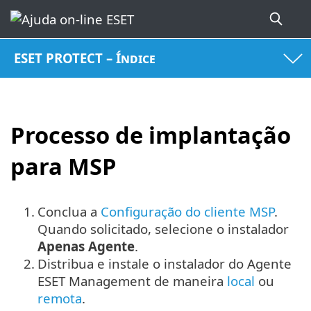
ESET PROTECT – Índice
Processo de implantação
para MSP
1.
Conclua a
Configuração do cliente MSP
.
Quando solicitado, selecione o instalador
Apenas Agente
.
2.
Distribua e instale o instalador do Agente
ESET Management de maneira
local
ou
remota
.