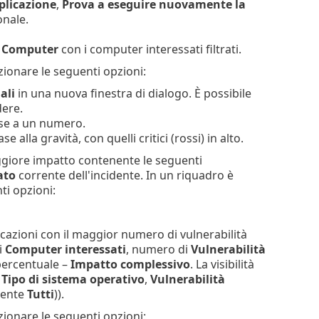
plicazione
,
Prova a eseguire nuovamente la
onale.
 Computer
con i computer interessati filtrati.
zionare le seguenti opzioni:
ali
in una nuova finestra di dialogo. È possibile
dere.
ase a un numero.
 alla gravità, con quelli critici (rossi) in alto.
maggiore impatto contenente le seguenti
ato
corrente dell'incidente. In un riquadro è
ti opzioni:
licazioni con il maggior numero di vulnerabilità
i
Computer interessati
, numero di
Vulnerabilità
percentuale –
Impatto complessivo
. La visibilità
:
Tipo di sistema operativo
,
Vulnerabilità
amente
Tutti
)).
zionare le seguenti opzioni: