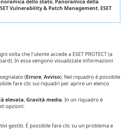
noramica dello stato
,
Panoramica della
SET Vulnerability & Patch Management
,
ESET
ogni volta che l'utente accede a ESET PROTECT (a
ard). In essa vengono visualizzate informazioni
 segnalato (
Errore
,
Avviso
). Nel riquadro è possibile
ssibile fare clic sui riquadri per aprire un elenco
tà elevata
,
Gravità media
. In un riquadro è
ti opzioni:
tivi gestiti. È possibile fare clic su un problema e