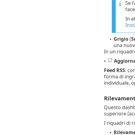
Se l
face
In a
Inst
Grigio
(
S
•
una nuova
In un riquadro
Aggiorna
•
Feed RSS
: co
forma di ing
individuale, 
Rilevament
Questo dashboa
superiore (ac
I riquadri di
Rilevamen
•