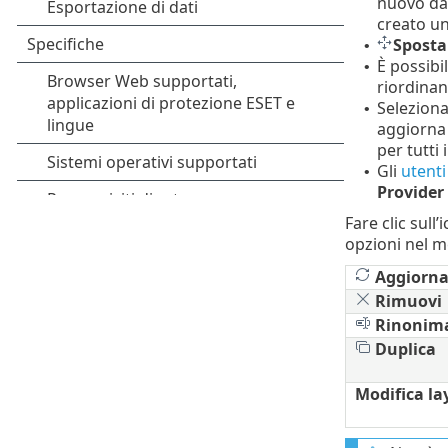
nuovo das
creato u
Sposta
•
È possib
•
riordinan
Seleziona
•
aggiorna
per tutti
Gli
utent
•
Provider
Fare clic sul
opzioni nel m
Aggiorna
Rimuovi
Rinonim
Duplica
Modifica la