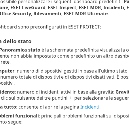
ossibile personalizzare i seguenti dashboard predefiniti:
Pa
ione
,
ESET LiveGuard
,
ESET Inspect
,
ESET MDR
,
Incidenti
,
E
ffice Security
,
Rilevamenti
,
ESET MDR Ultimate
.
ashboard sono preconfigurati in ESET PROTECT:
 dello stato
Panoramica stato
è la schermata predefinita visualizzata 
ente non abbia impostato come predefinito un altro dashbo
 rete.
mputer
: numero di dispositivi gestiti in base all'ultimo stato
l numero totale di dispositivi e di dispositivi disattivati. È po
ositivi.
cidente
: numero di incidenti attivi in base alla gravità:
Gravi
 clic sul pulsante dei tre puntini
per selezionare le seguen
za tutto
: consente di aprire la pagina
Incidenti
.
oblemi funzionali
: principali problemi funzionali sui disposi
nto segue: