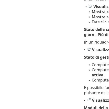
Visualiz
•
Mostra c
•
Mostra s
•
Fare clic
•
Stato della 
giorni
,
Più di
In un riquadro
Visualiz
•
Stato di ges
Computer 
•
Computer
•
attiva
.
Computer
•
È possibile fa
pulsante dei 
Visualiz
•
Moduli della