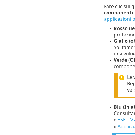
Fare clic sul
componenti E
applicazioni 
Rosso
(
l
•
protezion
Giallo
(
o
•
Solitamen
una vulne
Verde
(
O
•
component
Le 
Rep
ver
Blu
(
In a
•
Consultar
ESET M
o
Applica
o