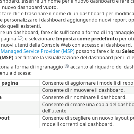
hboard. Inserire un nome per il nuovo dashboard e fare cl
n nuovo dashboard vuoto.
: fare clic e trascinare il nome di un dashboard per modific
ile personalizzare i dashboard aggiungendo nuovi report 
do quelli esistenti.
re un dashboard, fare clic sull’icona a forma di ingranaggi
 pagina
) e selezionare
Imposta come predefinito
per ut
 i nuovi utenti della Console Web con accesso ai dashboard.
i Managed Service Provider (MSP)
possono fare clic su
Sele
 (MSP)
per filtrare la visualizzazione del dashboard per il cli
l’icona a forma di ingranaggio
accanto al riquadro del dash
enu a discesa:
 pagina
Consente di aggiornare i modelli di repo
Consente di rimuovere il dashboard.
a
Consente di rinominare il dashboard.
Consente di creare una copia del dashbo
dell'utente.
yout
Consente di scegliere un nuovo layout p
modelli correnti dal dashboard.