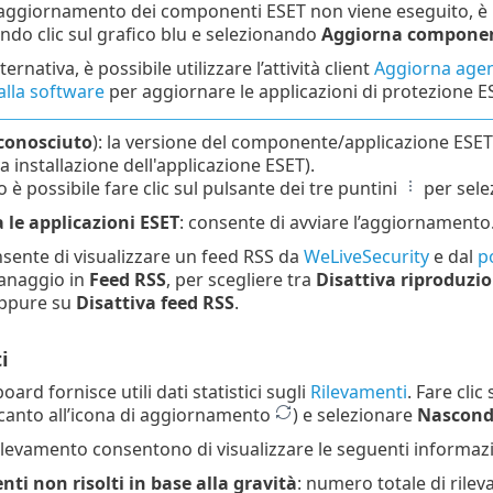
’aggiornamento dei componenti ESET non viene eseguito, è
ndo clic sul grafico blu e selezionando
Aggiorna component
lternativa, è possibile utilizzare l’attività client
Aggiorna age
alla software
per aggiornare le applicazioni di protezione E
conosciuto
): la versione del componente/applicazione ESET
 installazione dell'applicazione ESET).
 è possibile fare clic sul pulsante dei tre puntini
per sele
 le applicazioni ESET
: consente di avviare l’aggiornamento
nsente di visualizzare un feed RSS da
WeLiveSecurity
e dal
p
ranaggio in
Feed RSS
, per scegliere tra
Disattiva riproduzi
oppure su
Disattiva feed RSS
.
i
rd fornisce utili dati statistici sugli
Rilevamenti
. Fare cli
canto all’icona di aggiornamento
) e selezionare
Nascond
 rilevamento consentono di visualizzare le seguenti informazi
ti non risolti in base alla gravità
: numero totale di rileva