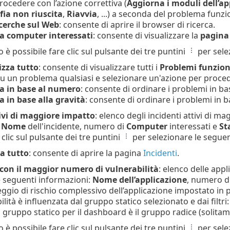
procedere con l’azione correttiva (
Aggiorna i moduli dell’ap
fia non riuscita
,
Riavvia
, ...) a seconda del problema funzi
icerche sul Web
: consente di aprire il browser di ricerca.
za computer interessati
: consente di visualizzare la
pagina
 è possibile fare clic sul pulsante dei tre puntini
per sele
izza tutto
: consente di visualizzare tutti i
Problemi funzion
 su un problema qualsiasi e selezionare un'azione per proce
za in base al numero
: consente di ordinare i problemi in b
a in base alla gravità
: consente di ordinare i problemi in base
tivi di maggiore impatto
: elenco degli incidenti attivi di 
:
Nome
dell'incidente, numero di
Computer
interessati e
St
 clic sul pulsante dei tre puntini
per selezionare le seguen
za tutto
: consente di aprire la pagina
Incidenti
.
 con il maggior numero di vulnerabilità
: elenco delle app
 seguenti informazioni:
Nome dell’applicazione
, numero d
ggio di rischio complessivo dell’applicazione impostato in 
ilità è influenzata dal gruppo statico selezionato e dai filtri
l gruppo statico per il dashboard è il gruppo radice (solit
 è possibile fare clic sul pulsante dei tre puntini
per sele