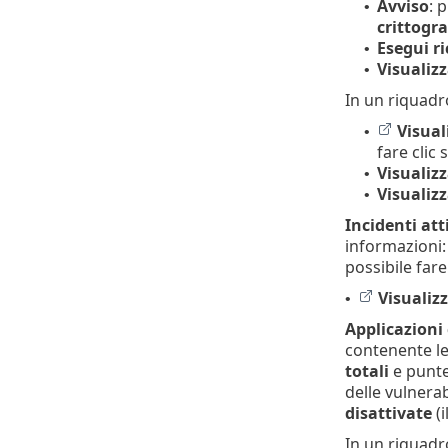
Avviso
: 
•
crittogra
Esegui r
•
Visualiz
•
In un riquadro
Visual
•
fare clic
Visualiz
•
Visualizz
•
Incidenti at
informazioni
possibile fare
Visualiz
•
Applicazioni
contenente le
totali
e punte
delle vulnerab
disattivate
(i
In un riquadro