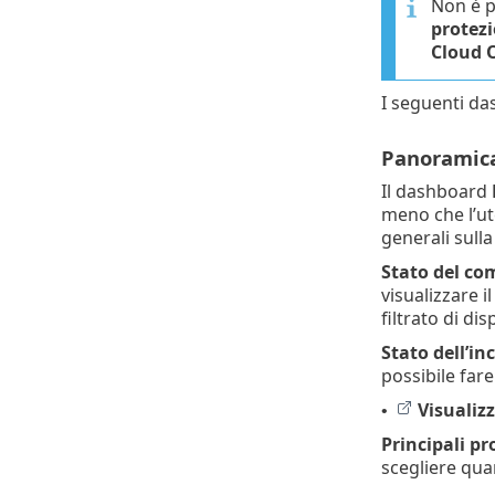
Non è p
protez
Cloud O
I seguenti d
Panoramica
Il dashboard
meno che l’ut
generali sulla
Stato del co
visualizzare i
filtrato di disp
Stato dell’in
possibile fare
Visualiz
•
Principali pr
scegliere qua