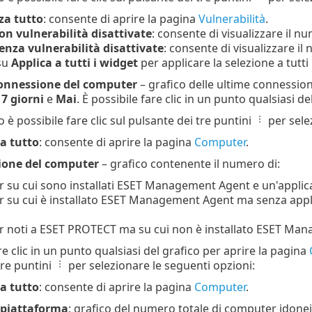
za tutto
: consente di aprire la pagina
Vulnerabilità
.
on vulnerabilità disattivate
: consente di visualizzare il nu
enza vulnerabilità disattivate
: consente di visualizzare il
 su
Applica a tutti i widget
per applicare la selezione a tutti 
connessione del computer
– grafico delle ultime connessioni 
 7 giorni
e
Mai
. È possibile fare clic in un punto qualsiasi d
 è possibile fare clic sul pulsante dei tre puntini
per sele
za tutto
: consente di aprire la pagina
Computer
.
tione del computer
– grafico contenente il numero di:
su cui sono installati ESET Management Agent e un'applic
 su cui è installato ESET Management Agent ma senza appli
 noti a ESET PROTECT ma su cui non è installato ESET Ma
re clic in un punto qualsiasi del grafico per aprire la pagina
tre puntini
per selezionare le seguenti opzioni:
za tutto
: consente di aprire la pagina
Computer
.
 piattaforma
: grafico del numero totale di computer idonei