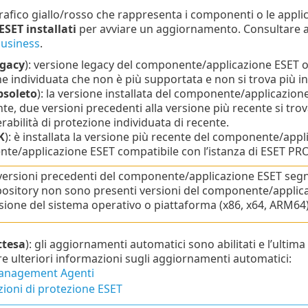
 grafico giallo/rosso che rappresenta i componenti o le appli
SET installati
per avviare un aggiornamento. Consultare 
business
.
egacy
): versione legacy del componente/applicazione ESET o
e individuata che non è più supportata e non si trova più i
bsoleto
): la versione installata del componente/applicazio
te, due versioni precedenti alla versione più recente si tr
rabilità di protezione individuata di recente.
K
): è installata la versione più recente del componente/appl
e/applicazione ESET compatibile con l’istanza di ESET PRO
versioni precedenti del componente/applicazione ESET se
ository non sono presenti versioni del componente/applicazi
sione del sistema operativo o piattaforma (x86, x64, ARM64)
ttesa
): gli aggiornamenti automatici sono abilitati e l’ulti
e ulteriori informazioni sugli aggiornamenti automatici:
anagement Agenti
zioni di protezione ESET