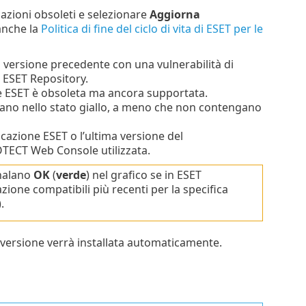
cazioni obsoleti e selezionare
Aggiorna
anche la
Politica di fine del ciclo di vita di ESET per le
 versione precedente con una vulnerabilità di
n ESET Repository.
ne ESET è obsoleta ma ancora supportata.
ovano nello stato giallo, a meno che non contengano
icazione ESET o l’ultima versione del
TECT Web Console utilizzata.
gnalano
OK
(
verde
) nel grafico se in ESET
one compatibili più recenti per la specifica
.
ma versione verrà installata automaticamente.