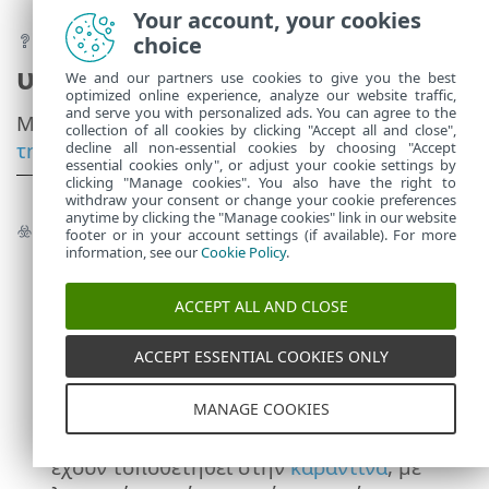
Your account, your cookies
Ερωτήσεις (μόνο
choice
υπολογιστές)
We and our partners use cookies to give you the best
optimized online experience, analyze our website traffic,
and serve you with personalized ads. You can agree to the
Μπορείτε να βρείτε τις
ερωτήσεις σχετικά με
collection of all cookies by clicking "Accept all and close",
την κλωνοποίηση
στην καρτέλα
Ερωτήσεις
.
decline all non-essential cookies by choosing "Accept
essential cookies only", or adjust your cookie settings by
clicking "Manage cookies". You also have the right to
withdraw your consent or change your cookie preferences
anytime by clicking the "Manage cookies" link in our website
Ανιχνεύσεις και καραντίνα
footer or in your account settings (if available). For more
information, see our
Cookie Policy
.
Ανιχνεύσεις
- Εμφανίζονται όλοι οι τύποι
•
ανιχνεύσεων
, αλλά μπορείτε να τις
ACCEPT ALL AND CLOSE
φιλτράρετε κατά
Κατηγορία ανίχνευσης
–
Antivirus
,
Αποκλεισμένα αρχεία
,
ACCEPT ESSENTIAL COOKIES ONLY
ESET Inspect
,
Τείχος προστασίας
,
HIPS
και
Προστασία στο διαδίκτυο
.
MANAGE COOKIES
Καραντίνα
- Μια λίστα με ανιχνεύσεις που
•
έχουν τοποθετηθεί στην
καραντίνα
, με