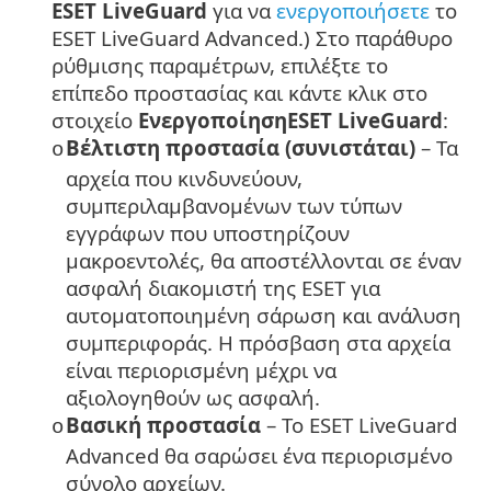
ESET LiveGuard
για να
ενεργοποιήσετε
το
ESET LiveGuard Advanced.
) Στο παράθυρο
ρύθμισης παραμέτρων, επιλέξτε το
επίπεδο προστασίας και κάντε κλικ στο
στοιχείο
ΕνεργοποίησηESET LiveGuard
:
Βέλτιστη προστασία (συνιστάται)
– Τα
o
αρχεία που κινδυνεύουν,
συμπεριλαμβανομένων των τύπων
εγγράφων που υποστηρίζουν
μακροεντολές, θα αποστέλλονται σε έναν
ασφαλή διακομιστή της ESET για
αυτοματοποιημένη σάρωση και ανάλυση
συμπεριφοράς. Η πρόσβαση στα αρχεία
είναι περιορισμένη μέχρι να
αξιολογηθούν ως ασφαλή.
Βασική προστασία
– Το ESET LiveGuard
o
Advanced θα σαρώσει ένα περιορισμένο
σύνολο αρχείων.