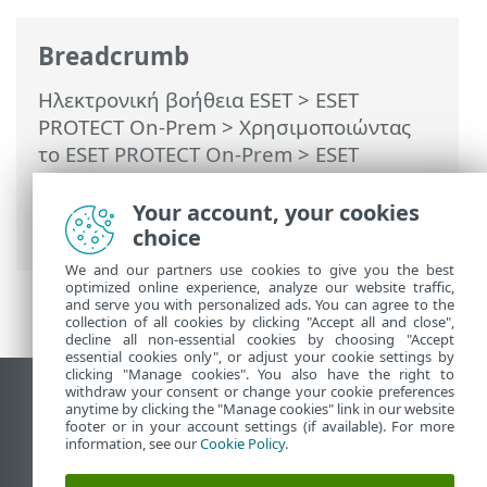
Breadcrumb
Ηλεκτρονική βοήθεια ESET
>
ESET
PROTECT On-Prem
>
Χρησιμοποιώντας
το ESET PROTECT On-Prem
>
ESET
PROTECT On-Prem Κύριο μενού
>
Ανιχνεύσεις
> Προεπισκόπηση
Your account, your cookies
ανίχνευσης (πλαϊνό παράθυρο)
choice
We and our partners use cookies to give you the best
optimized online experience, analyze our website traffic,
and serve you with personalized ads. You can agree to the
collection of all cookies by clicking "Accept all and close",
decline all non-essential cookies by choosing "Accept
essential cookies only", or adjust your cookie settings by
clicking "Manage cookies". You also have the right to
withdraw your consent or change your cookie preferences
Προβολή ιστότοπου επιφάνειας εργασίας
anytime by clicking the "Manage cookies" link in our website
footer or in your account settings (if available). For more
End of Life
information, see our
Cookie Policy
.
Γνωσιακή βάση ESET
Ομάδα συζήτησης ESET