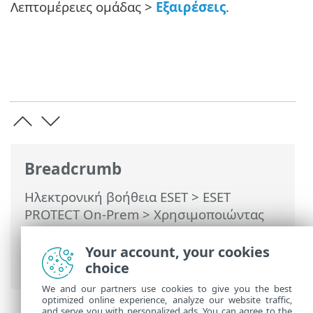
Λεπτομέρειες ομάδας >
Εξαιρέσεις
.
Breadcrumb
Ηλεκτρονική βοήθεια ESET
>
ESET
PROTECT On-Prem
>
Χρησιμοποιώντας
το ESET PROTECT On-Prem
>
ESET
PROTECT On-Prem Κύριο μενού
>
Your account, your cookies
Ανιχνεύσεις
> Δημιουργία εξαίρεσης
choice
We and our partners use cookies to give you the best
optimized online experience, analyze our website traffic,
and serve you with personalized ads. You can agree to the