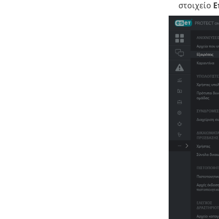
στοιχείο
Ε