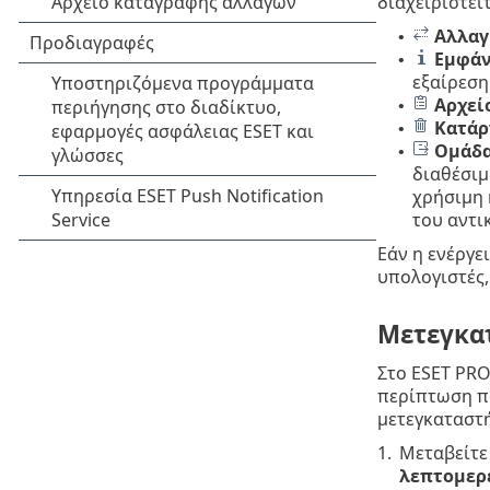
διαχειριστείτ
Αλλαγ
•
Εμφάν
•
εξαίρεση
Αρχεί
•
Κατάρ
•
Ομάδα
•
διαθέσιμ
χρήσιμη 
του αντι
Εάν η ενέργε
υπολογιστές,
Μετεγκατ
Στο ESET PRO
περίπτωση πο
μετεγκαταστή
1.
Μεταβείτε
λεπτομερ