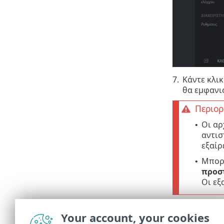
7.
Κάντε κλι
θα εμφανι
Περιορ
Οι αρ
•
αντισ
εξαίρ
Μπορε
•
προσ
Οι εξ
Προσαρμο
Your account, your cookies