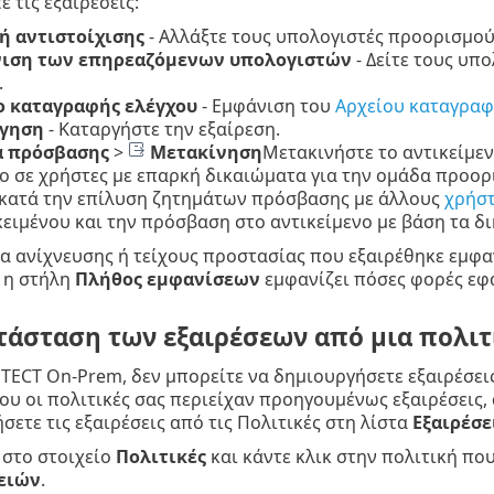
ε τις εξαιρέσεις:
ή αντιστοίχισης
- Αλλάξτε τους υπολογιστές προορισμού
ιση των επηρεαζόμενων υπολογιστών
- Δείτε τους υπ
.
ο καταγραφής ελέγχου
- Εμφάνιση του
Αρχείου καταγραφ
γηση
- Καταργήστε την εξαίρεση.
 πρόσβασης
>
Μετακίνηση
Μετακινήστε το αντικείμεν
ο σε χρήστες με επαρκή δικαιώματα για την ομάδα προορ
κατά την επίλυση ζητημάτων πρόσβασης με άλλους
χρήστ
κειμένου και την πρόσβαση στο αντικείμενο με βάση τα 
ια ανίχνευσης ή τείχους προστασίας που εξαιρέθηκε εμφα
 η στήλη
Πλήθος εμφανίσεων
εμφανίζει πόσες φορές εφ
άσταση των εξαιρέσεων από μια πολιτ
TECT On-Prem, δεν μπορείτε να δημιουργήσετε εξαιρέσει
υ οι πολιτικές σας περιείχαν προηγουμένως εξαιρέσεις,
σετε τις εξαιρέσεις από τις Πολιτικές στη λίστα
Εξαιρέσε
 στο στοιχείο
Πολιτικές
και κάντε κλικ στην πολιτική που
ειών
.