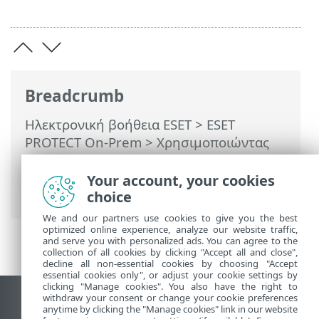
Breadcrumb
Ηλεκτρονική βοήθεια ESET
>
ESET
PROTECT On-Prem
>
Χρησιμοποιώντας
το ESET PROTECT On-Prem
>
ESET
PROTECT On-Prem Κύριο μενού
>
Your account, your cookies
Περισσότερα > Υποβληθέντα αρχεία
choice
We and our partners use cookies to give you the best
optimized online experience, analyze our website traffic,
and serve you with personalized ads. You can agree to the
collection of all cookies by clicking "Accept all and close",
decline all non-essential cookies by choosing "Accept
essential cookies only", or adjust your cookie settings by
clicking "Manage cookies". You also have the right to
withdraw your consent or change your cookie preferences
Προβολή ιστότοπου επιφάνειας εργασίας
anytime by clicking the "Manage cookies" link in our website