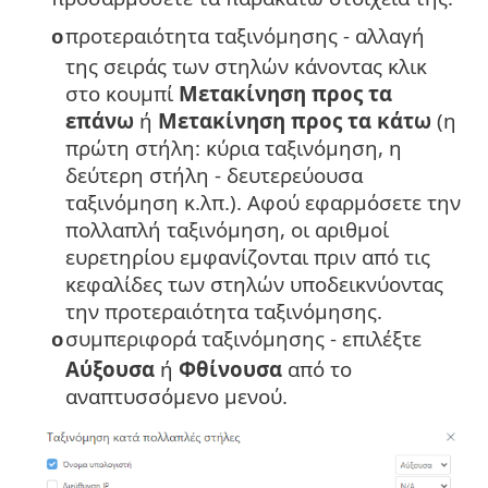
προτεραιότητα ταξινόμησης - αλλαγή
o
της σειράς των στηλών κάνοντας κλικ
στο κουμπί
Μετακίνηση προς τα
επάνω
ή
Μετακίνηση προς τα κάτω
(η
πρώτη στήλη: κύρια ταξινόμηση, η
δεύτερη στήλη - δευτερεύουσα
ταξινόμηση κ.λπ.). Αφού εφαρμόσετε την
πολλαπλή ταξινόμηση, οι αριθμοί
ευρετηρίου εμφανίζονται πριν από τις
κεφαλίδες των στηλών υποδεικνύοντας
την προτεραιότητα ταξινόμησης.
συμπεριφορά ταξινόμησης - επιλέξτε
o
Αύξουσα
ή
Φθίνουσα
από το
αναπτυσσόμενο μενού.