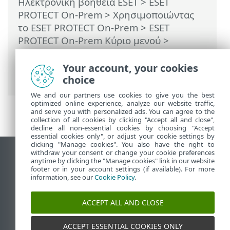
Ηλεκτρονική βοήθεια ESET
>
ESET
PROTECT On-Prem
>
Χρησιμοποιώντας
το ESET PROTECT On-Prem
>
ESET
PROTECT On-Prem Κύριο μενού
>
Ανιχνεύσεις
>
Δημιουργία εξαίρεσης
>
Εφαρμογές ασφάλειας ESET συμβατές με
Your account, your cookies
εξαιρέσεις
choice
We and our partners use cookies to give you the best
optimized online experience, analyze our website traffic,
and serve you with personalized ads. You can agree to the
collection of all cookies by clicking "Accept all and close",
decline all non-essential cookies by choosing "Accept
essential cookies only", or adjust your cookie settings by
clicking "Manage cookies". You also have the right to
withdraw your consent or change your cookie preferences
Προβολή ιστότοπου επιφάνειας εργασίας
anytime by clicking the "Manage cookies" link in our website
footer or in your account settings (if available). For more
End of Life
information, see our
Cookie Policy
.
Γνωσιακή βάση ESET
Ομάδα συζήτησης ESET
ACCEPT ALL AND CLOSE
ESET Status Portal
Τοπική υποστήριξη
ACCEPT ESSENTIAL COOKIES ONLY