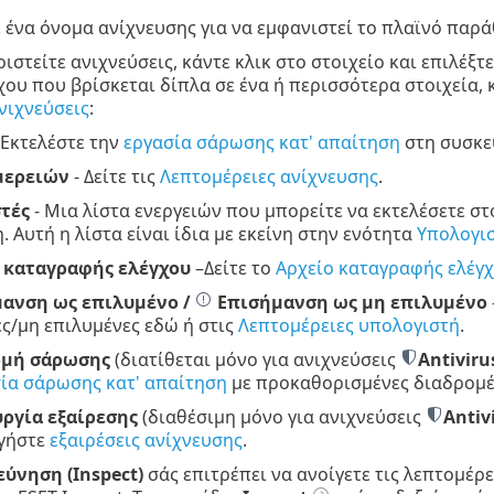
ε ένα όνομα ανίχνευσης για να εμφανιστεί το πλαϊνό παρ
ριστείτε ανιχνεύσεις, κάντε κλικ στο στοιχείο και επιλέξτε
χου που βρίσκεται δίπλα σε ένα ή περισσότερα στοιχεία,
νιχνεύσεις
:
 Εκτελέστε την
εργασία σάρωσης κατ' απαίτηση
στη συσκευ
μερειών
- Δείτε τις
Λεπτομέρειες ανίχνευσης
.
τές
- Μια λίστα ενεργειών που μπορείτε να εκτελέσετε σ
. Αυτή η λίστα είναι ίδια με εκείνη στην ενότητα
Υπολογι
 καταγραφής ελέγχου
–Δείτε το
Αρχείο καταγραφής ελέγ
ανση ως επιλυμένο /
Επισήμανση ως μη επιλυμένο
ς/μη επιλυμένες εδώ ή στις
Λεπτομέρειες υπολογιστή
.
ομή σάρωσης
(διατίθεται μόνο για ανιχνεύσεις
Antiviru
ία σάρωσης κατ' απαίτηση
με προκαθορισμένες διαδρομέ
ργία εξαίρεσης
(διαθέσιμη μόνο για ανιχνεύσεις
Antiv
ργήστε
εξαιρέσεις ανίχνευσης
.
εύνηση (Inspect)
σάς επιτρέπει να ανοίγετε τις λεπτομέρ