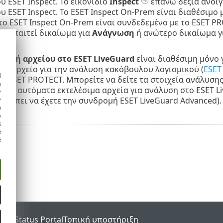
υ ESET Inspect. Το εικονίδιο
Inspect
επάνω δεξιά ανοίγ
υ ESET Inspect. Το ESET Inspect On-Prem είναι διαθέσιμο 
το ESET Inspect On-Prem είναι συνδεδεμένο με το ESET 
υ απαιτεί δικαίωμα για
Ανάγνωση
ή ανώτερο δικαίωμα γ
τολή αρχείου στο ESET LiveGuard
είναι διαθέσιμη μόνο 
ένα αρχείο για την ανάλυση κακόβουλου λογισμικού (
ESET
d
υ ESET PROTECT. Μπορείτε να δείτε τα στοιχεία ανάλυση
h
 μη αυτόματα εκτελέσιμα αρχεία για ανάλυση στο ESET L
y
(πρέπει να έχετε την συνδρομή ESET LiveGuard Advanced).
y
e
o
s
e
e
SET Status Portal
Τοπική υποστήριξη