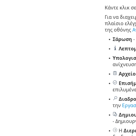
Κάντε κλικ σ
Για να διαχει
πλαίσιο ελέγ
της οθόνης
Α
Σάρωση
-
•
Λεπτο
•
Υπολογισ
•
ανίχνευση
Αρχείο
•
Επισήμ
•
επιλυμένε
Διαδρ
•
την
Εργασ
Δημιου
•
- Δημιου
Η
Διερ
•