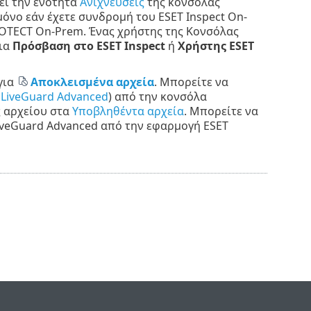
ει την ενότητα
Ανιχνεύσεις
της κονσόλας
μόνο εάν έχετε συνδρομή του ESET Inspect On-
PROTECT On-Prem. Ένας χρήστης της Κονσόλας
ια
Πρόσβαση στο ESET Inspect
ή
Χρήστης ESET
για
Αποκλεισμένα αρχεία
. Μπορείτε να
 LiveGuard Advanced
) από την κονσόλα
ς αρχείου στα
Υποβληθέντα αρχεία
. Μπορείτε να
iveGuard Advanced από την εφαρμογή ESET