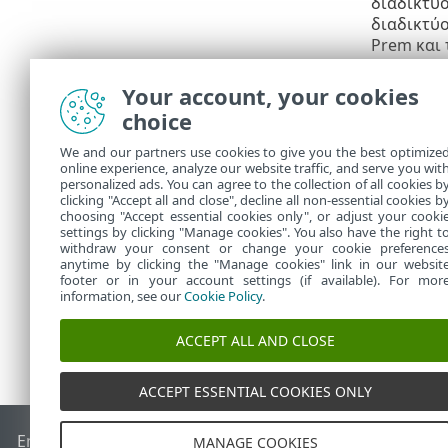
διαδικτύο
διαδικτύο
Prem και 
διαδικτύο
Inspect
.
Your account, your cookies
choice
Η
Αποσ
•
στείλετε 
We and our partners use cookies to give you the best optimize
διαδικτύο
online experience, analyze our website traffic, and serve you wit
υποβάλετε
personalized ads. You can agree to the collection of all cookies b
Endpoint 
clicking "Accept all and close", decline all non-essential cookies b
choosing "Accept essential cookies only", or adjust your cooki
settings by clicking "Manage cookies". You also have the right t
withdraw your consent or change your cookie preference
anytime by clicking the "Manage cookies" link in our websit
footer or in your account settings (if available). For mor
information, see our
Cookie Policy
.
ACCEPT ALL AND CLOSE
ACCEPT ESSENTIAL COOKIES ONLY
End of Life
Γνωσιακή βάση ESET
Ομάδα συζήτησης ESET
E
MANAGE COOKIES