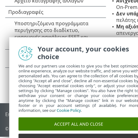
Ανίχνευ
•
On-Prem
Δεν υπά
•
πελάτης 
Μη αξιό
•
απενεργο
αντιγραφ
Your account, your cookies
choice
We and our partners use cookies to give you the best optimize
online experience, analyze our website traffic, and serve you wit
personalized ads. You can agree to the collection of all cookies b
clicking "Accept all and close", decline all non-essential cookies b
choosing "Accept essential cookies only", or adjust your cooki
settings by clicking "Manage cookies". You also have the right t
withdraw your consent or change your cookie preference
anytime by clicking the "Manage cookies" link in our websit
footer or in your account settings (if available). For mor
information, see our
Cookie Policy
.
End of Life
Γνωσιακή βάση ESET
Ομάδα συζήτησης ESET
E
ACCEPT ALL AND CLOSE
© 1992 - 2026 ESET, spol. s r.o. - Με την επιφύλαξη παντός δικαιώ