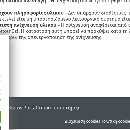
ση υλικού ανενεργή
– Η ανίχνευση απενεργοποιήθηκε απ
.
ρχουν πληροφορίες υλικού
– Δεν υπάρχουν διαθέσιμες π
εκτελεί είτε μη υποστηριζόμενο λειτουργικό σύστημα εί
πιστη ανίχνευση υλικού
– Η ανίχνευση αναφέρεται από τ
ποιηθεί. Η κατάσταση αυτή μπορεί να προκύψει κατά τη
ής πριν την απενεργοποίηση της ανίχνευσης.
d
h
y
y
e
o
s
e
e
SET Status Portal
Τοπική υποστήριξη
ματος.
Διαχείριση cookies
Πολιτική cooki