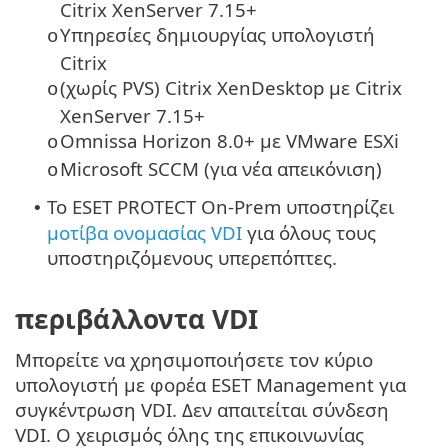
Citrix XenServer 7.15+
Υπηρεσίες δημιουργίας υπολογιστή
o
Citrix
(χωρίς PVS) Citrix XenDesktop με Citrix
o
XenServer 7.15+
Omnissa Horizon 8.0+ με VMware ESXi
o
Microsoft SCCM (για νέα απεικόνιση)
o
Το ESET PROTECT On-Prem υποστηρίζει
•
μοτίβα ονομασίας VDI
για όλους τους
υποστηριζόμενους υπερεπόπτες.
περιβάλλοντα VDI
Μπορείτε να χρησιμοποιήσετε τον κύριο
υπολογιστή με φορέα ESET Management για
συγκέντρωση VDI. Δεν απαιτείται σύνδεση
VDI. Ο χειρισμός όλης της επικοινωνίας