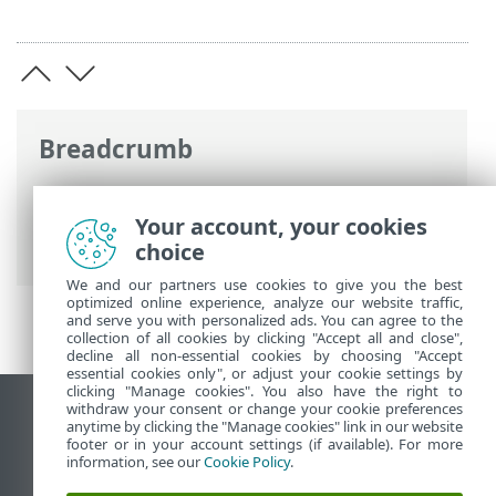
Breadcrumb
Ηλεκτρονική βοήθεια ESET
>
ESET
PROTECT On-Prem
>
Έναρξη
> VDI,
Your account, your cookies
κλωνοποίηση και ανίχνευση υλικού
choice
We and our partners use cookies to give you the best
optimized online experience, analyze our website traffic,
and serve you with personalized ads. You can agree to the
collection of all cookies by clicking "Accept all and close",
decline all non-essential cookies by choosing "Accept
essential cookies only", or adjust your cookie settings by
clicking "Manage cookies". You also have the right to
withdraw your consent or change your cookie preferences
Προβολή ιστότοπου επιφάνειας εργασίας
anytime by clicking the "Manage cookies" link in our website
footer or in your account settings (if available). For more
End of Life
information, see our
Cookie Policy
.
Γνωσιακή βάση ESET