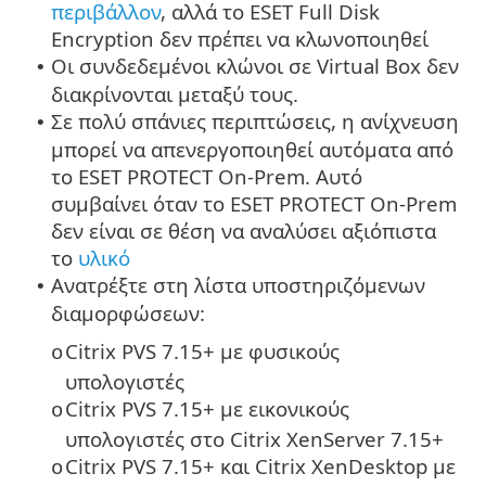
περιβάλλον
, αλλά το ESET Full Disk
Encryption δεν πρέπει να κλωνοποιηθεί
Οι συνδεδεμένοι κλώνοι σε Virtual Box δεν
•
διακρίνονται μεταξύ τους.
Σε πολύ σπάνιες περιπτώσεις, η ανίχνευση
•
μπορεί να απενεργοποιηθεί αυτόματα από
το ESET PROTECT On-Prem. Αυτό
συμβαίνει όταν το ESET PROTECT On-Prem
δεν είναι σε θέση να αναλύσει αξιόπιστα
το
υλικό
Ανατρέξτε στη λίστα υποστηριζόμενων
•
διαμορφώσεων:
Citrix PVS 7.15+ με φυσικούς
o
υπολογιστές
Citrix PVS 7.15+ με εικονικούς
o
υπολογιστές στο Citrix XenServer 7.15+
Citrix PVS 7.15+ και Citrix XenDesktop με
o