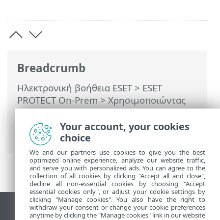
Breadcrumb
Ηλεκτρονική βοήθεια ESET
>
ESET
PROTECT On-Prem
>
Χρησιμοποιώντας
το ESET PROTECT On-Prem
>
ESET
PROTECT On-Prem Κύριο μενού
>
Your account, your cookies
Υπολογιστές
> Υπολογιστής υπολογιστή
choice
We and our partners use cookies to give you the best
optimized online experience, analyze our website traffic,
and serve you with personalized ads. You can agree to the
collection of all cookies by clicking "Accept all and close",
decline all non-essential cookies by choosing "Accept
essential cookies only", or adjust your cookie settings by
clicking "Manage cookies". You also have the right to
withdraw your consent or change your cookie preferences
Προβολή ιστότοπου επιφάνειας εργασίας
anytime by clicking the "Manage cookies" link in our website