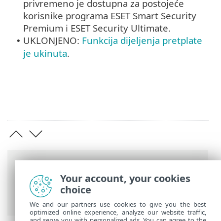
privremeno je dostupna za postojeće
korisnike programa ESET Smart Security
Premium i ESET Security Ultimate.
UKLONJENO:
Funkcija dijeljenja pretplate
•
je ukinuta
.
Putanje
Your account, your cookies
ESET-ova online pomoć
>
ESET HOME
>
choice
Uvod ESET HOME
> Novosti
We and our partners use cookies to give you the best
optimized online experience, analyze our website traffic,
and serve you with personalized ads. You can agree to the