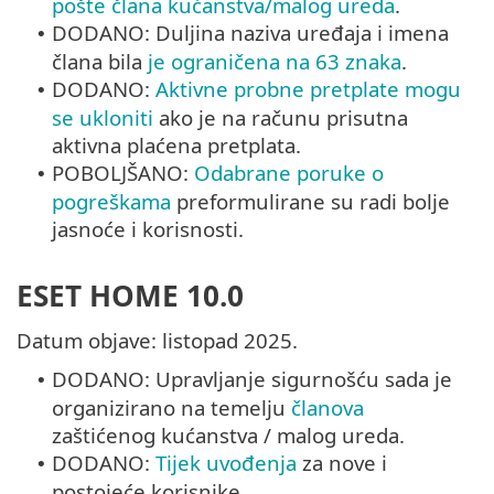
pošte člana kućanstva/malog ureda
.
DODANO: Duljina naziva uređaja i imena
•
člana bila
je ograničena na 63 znaka
.
DODANO:
Aktivne probne pretplate mogu
•
se ukloniti
ako je na računu prisutna
aktivna plaćena pretplata.
POBOLJŠANO:
Odabrane poruke o
•
pogreškama
preformulirane su radi bolje
jasnoće i korisnosti.
ESET HOME 10.0
Datum objave: listopad 2025.
DODANO: Upravljanje sigurnošću sada je
•
organizirano na temelju
članova
zaštićenog kućanstva / malog ureda.
DODANO:
Tijek uvođenja
za nove i
•
postojeće korisnike.