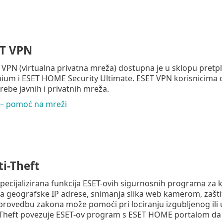
T VPN
 VPN (virtualna privatna mreža) dostupna je u sklopu pretp
mium i ESET HOME Security Ultimate. ESET VPN korisnicima
rebe javnih i privatnih mreža.
– pomoć na mreži
i-Theft
 specijalizirana funkcija ESET-ovih sigurnosnih programa za 
a geografske IP adrese, snimanja slika web kamerom, zašti
rovedbu zakona može pomoći pri lociranju izgubljenog ili 
-Theft povezuje ESET-ov program s ESET HOME portalom da b