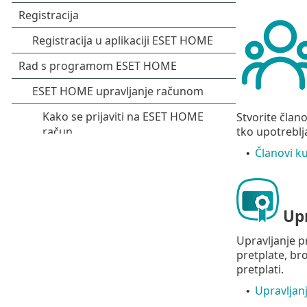
Stvorite člano
tko upotrebl
Članovi k
•
Upr
Upravljanje p
pretplate, bro
pretplati.
Upravljan
•