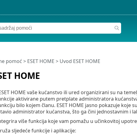
ine pomoć
>
ESET HOME
>
Uvod ESET HOME
SET HOME
ET HOME vaše kućanstvo ili ured organizirani su na temelju
nkcije aktivirane putem pretplate administratora kućanstva.
nkciju bilo kojem članu. ESET HOME jasno pokazuje koje su
stavio administrator kućanstva, što ga čini jednostavnim i la
egrira više funkcija koje vam pomažu u učinkovitoj upotr
ža sljedeće funkcije i aplikacije: