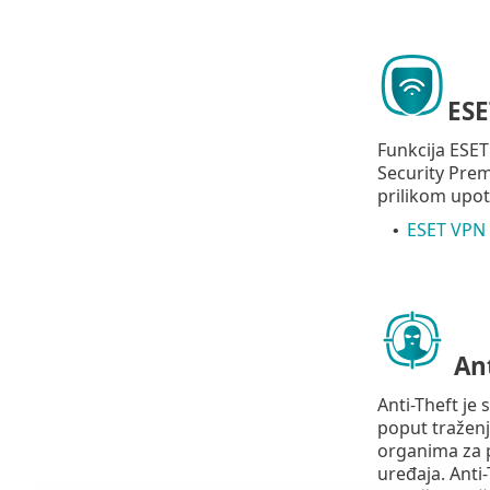
ESE
Funkcija ESET
Security Pre
prilikom upot
ESET VPN 
•
Ant
Anti-Theft je
poput traženj
organima za p
uređaja. Anti