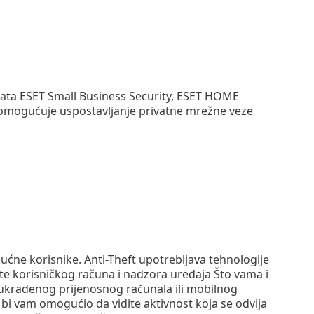
lata ESET Small Business Security, ESET HOME
 omogućuje uspostavljanje privatne mrežne veze
kućne korisnike. Anti-Theft upotrebljava tehnologije
te korisničkog računa i nadzora uređaja Što vama i
ukradenog prijenosnog računala ili mobilnog
i vam omogućio da vidite aktivnost koja se odvija