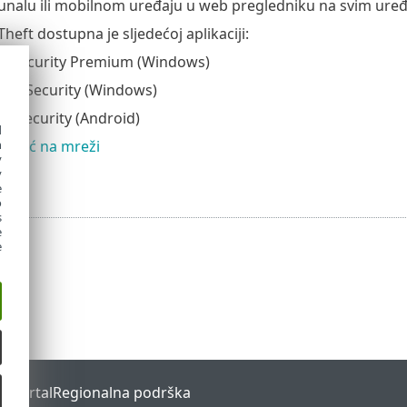
nalu ili mobilnom uređaju u web pregledniku na svim uređ
Theft dostupna je sljedećoj aplikaciji:
t Security Premium (Windows)
rnet Security (Windows)
e Security (Android)
d
Pomoć na mreži
h
y
y
e
o
s
e
e
s Portal
Regionalna podrška