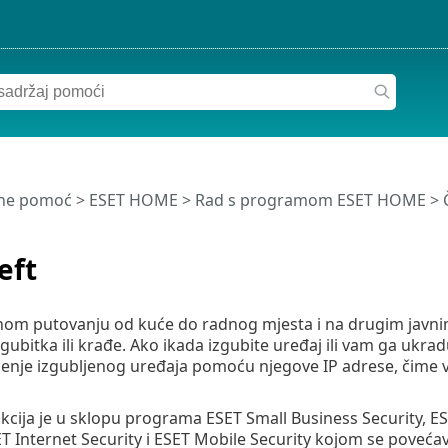
ine pomoć
>
ESET HOME
>
Rad s programom ESET HOME
>
eft
m putovanju od kuće do radnog mjesta i na drugim javnim 
gubitka ili krađe. Ako ikada izgubite uređaj ili vam ga uk
ćenje izgubljenog uređaja pomoću njegove IP adrese, čime 
nkcija je u sklopu programa ESET Small Business Security, E
 Internet Security i ESET Mobile Security kojom se povećava