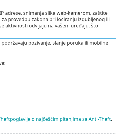
IP adrese, snimanja slika web-kamerom, zaštite
a provedbu zakona pri lociranju izgubljenog ili
se aktivnosti odvijaju na vašem uređaju, što
e podržavaju pozivanje, slanje poruka ili mobilne
ve:
Theftpoglavlje o najčešćim pitanjima za Anti-Theft
.