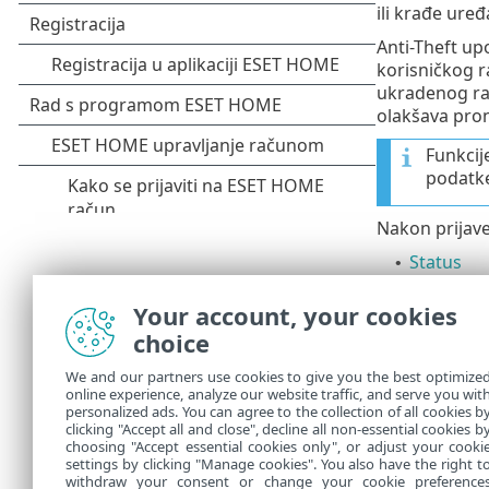
ili krađe uređ
Anti-Theft up
korisničkog r
ukradenog rač
olakšava pron
Funkcij
podatk
Nakon prijav
Status
•
Aktivnost
•
Your account, your cookies
Optimizac
•
choice
Poruke
•
We and our partners use cookies to give you the best optimize
online experience, analyze our website traffic, and serve you wit
Postavke
•
personalized ads. You can agree to the collection of all cookies b
Za rješenje v
clicking "Accept all and close", decline all non-essential cookies b
choosing "Accept essential cookies only", or adjust your cooki
settings by clicking "Manage cookies". You also have the right t
withdraw your consent or change your cookie preference