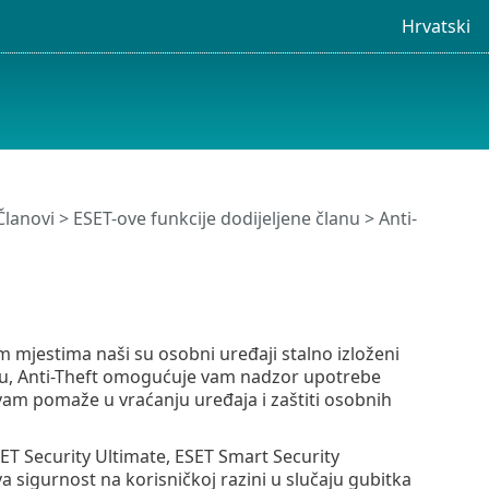
Hrvatski
Članovi
>
ESET-ove funkcije dodijeljene članu
> Anti-
mjestima naši su osobni uređaji stalno izloženi
radu, Anti-Theft omogućuje vam nadzor upotrebe
vam pomaže u vraćanju uređaja i zaštiti osobnih
SET Security Ultimate, ESET Smart Security
 sigurnost na korisničkoj razini u slučaju gubitka