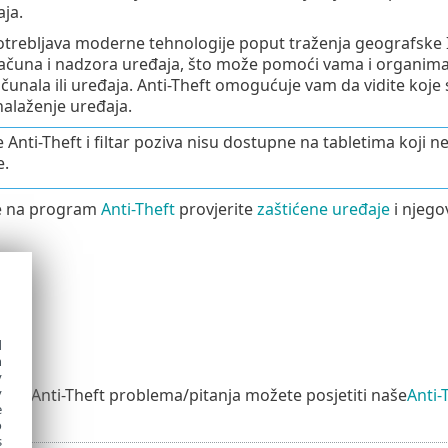
aja.
otrebljava moderne tehnologije poput traženja geografske 
ačuna i nadzora uređaja, što može pomoći vama i organima z
unala ili uređaja. Anti-Theft omogućuje vam da vidite koje 
alaženje uređaja.
e Anti-Theft i filtar poziva nisu dostupne na tabletima koji n
e.
e na program
Anti-Theft
provjerite
zaštićene uređaje
i njego
ija
d
h
y
ašeg Anti-Theft problema/pitanja možete posjetiti naše
Anti-
y
e
o
s