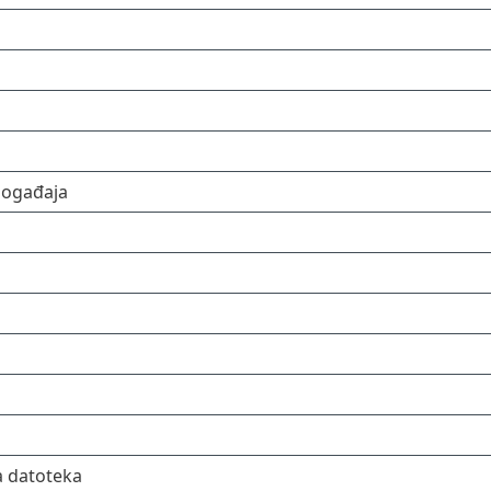
događaja
a datoteka