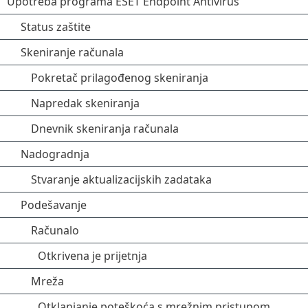
Upotreba programa ESET Endpoint Antivirus
Status zaštite
Skeniranje računala
Pokretač prilagođenog skeniranja
Napredak skeniranja
Dnevnik skeniranja računala
Nadogradnja
Stvaranje aktualizacijskih zadataka
Podešavanje
Računalo
Otkrivena je prijetnja
Mreža
Otklanjanje poteškoća s mrežnim pristupom