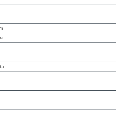
om
ka
ta