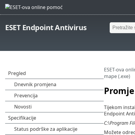
ESET Endpoint Antivirus
ESET-ova onl
mape (.exe)
Promjen
Tijekom insta
Endpoint Ant
C:\Program Fil
Možete odred