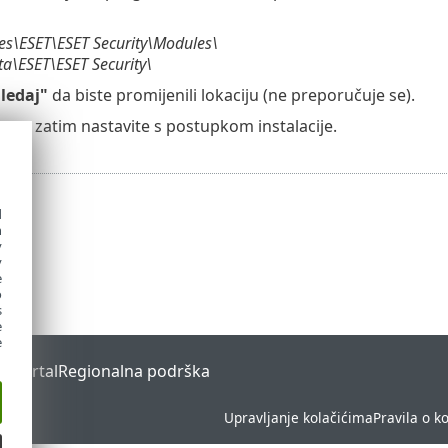
es\ESET\ESET Security\Modules\
a\ESET\ESET Security\
ledaj"
da biste promijenili lokaciju (ne preporučuje se).
ag
, a zatim nastavite s postupkom instalacije.
d
h
y
y
e
o
s
e
e
s Portal
Regionalna podrška
Upravljanje kolačićima
Pravila o k