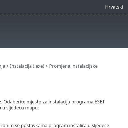
Hrvatski
nja
>
Instalacija (.exe)
> Promjena instalacijske
e
. Odaberite mjesto za instalaciju programa ESET
 u sljedeću mapu:
rdnim se postavkama program instalira u sljedeće