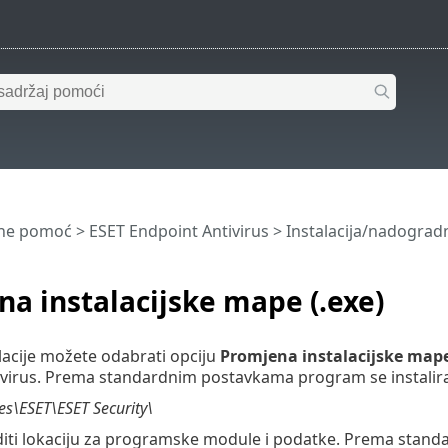
ine pomoć
>
ESET Endpoint Antivirus
>
Instalacija/nadograd
a instalacijske mape (.exe)
lacije možete odabrati opciju
Promjena instalacijske map
ivirus. Prema standardnim postavkama program se instalira
es\ESET\ESET Security\
iti lokaciju za programske module i podatke. Prema standa