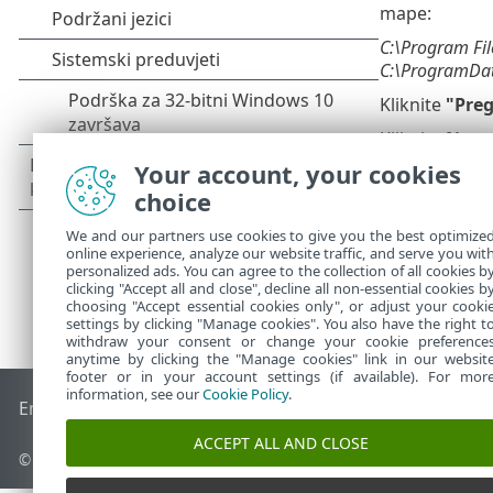
mape:
C:\Program Fil
C:\ProgramDat
Kliknite
"Preg
Kliknite
Natr
Your account, your cookies
choice
We and our partners use cookies to give you the best optimize
online experience, analyze our website traffic, and serve you wit
personalized ads. You can agree to the collection of all cookies b
clicking "Accept all and close", decline all non-essential cookies b
choosing "Accept essential cookies only", or adjust your cooki
settings by clicking "Manage cookies". You also have the right t
withdraw your consent or change your cookie preference
anytime by clicking the "Manage cookies" link in our websit
footer or in your account settings (if available). For mor
information, see our
Cookie Policy
.
End of Life
ESET-ova baza znanja
ESET-ov forum
ESET Statu
ACCEPT ALL AND CLOSE
© 1992 - 2026 ESET, spol. s r.o. – Sva prava pridržana.