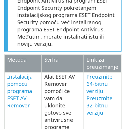
Endpoint Antivirus na program ESET
Endpoint Security pokretanjem
instalacijskog programa ESET Endpoint
Security pomoću već instaliranog
programa ESET Endpoint Antivirus.
Međutim, morate instalirati istu ili
noviju verziju.
Metoda
Svrha
Link za
preuzimanje
Instalacija
Alat ESET AV
Preuzmite
pomoću
Remover
64-bitnu
programa
pomoći će
verziju
ESET AV
vam da
Preuzmite
Remover
uklonite
32-bitnu
gotovo sve
verziju
antivirusne
programe