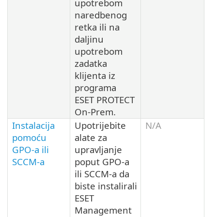
upotrebom
naredbenog
retka ili na
daljinu
upotrebom
zadatka
klijenta iz
programa
ESET PROTECT
On-Prem.
Instalacija
Upotrijebite
N/A
pomoću
alate za
GPO-a ili
upravljanje
SCCM-a
poput GPO-a
ili SCCM-a da
biste instalirali
ESET
Management