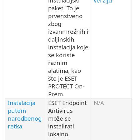
instalacijski
verziju
paket. To je
prvenstveno
zbog
izvanmrežnih i
daljinskih
instalacija koje
se koriste
raznim
alatima, kao
što je ESET
PROTECT On-
Prem.
Instalacija
ESET Endpoint
N/A
putem
Antivirus
naredbenog
može se
retka
instalirati
lokalno