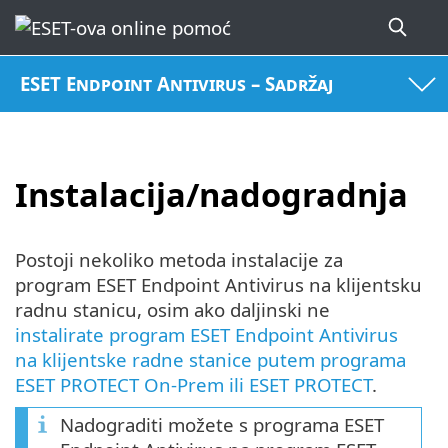
ESET Endpoint Antivirus – Sadržaj
Instalacija/nadogradnja
Postoji nekoliko metoda instalacije za
program ESET Endpoint Antivirus na klijentsku
radnu stanicu, osim ako daljinski ne
instalirate program ESET Endpoint Antivirus
na klijentske radne stanice putem programa
ESET PROTECT On-Prem ili ESET PROTECT
.
Nadograditi možete s programa ESET