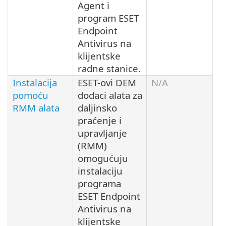
Agent i
program ESET
Endpoint
Antivirus na
klijentske
radne stanice.
Instalacija
ESET-ovi DEM
N/A
pomoću
dodaci alata za
RMM alata
daljinsko
praćenje i
upravljanje
(RMM)
omogućuju
instalaciju
programa
ESET Endpoint
Antivirus na
klijentske