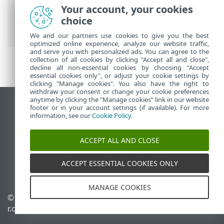
ESET-ova online pomoć
>
ESET Endpoint
Your account, your cookies
Antivirus
>
Napredno podešavanje
>
choice
Nadogradnje
> Vraćanje aktualizacije
We and our partners use cookies to give you the best
optimized online experience, analyze our website traffic,
and serve you with personalized ads. You can agree to the
collection of all cookies by clicking "Accept all and close",
decline all non-essential cookies by choosing "Accept
essential cookies only", or adjust your cookie settings by
clicking "Manage cookies". You also have the right to
withdraw your consent or change your cookie preferences
anytime by clicking the "Manage cookies" link in our website
Prikaži stranicu za radnu površinu
footer or in your account settings (if available). For more
information, see our
Cookie Policy
.
End of Life
ESET-ova baza znanja
ACCEPT ALL AND CLOSE
ESET-ov forum
ESET Status Portal
ACCEPT ESSENTIAL COOKIES ONLY
Regionalna podrška
MANAGE COOKIES
© 1992 - 2026 ESET, spol. s
Upravljanje kolačićima
r.o. – Sva prava pridržana.
Pravila o kolačićima