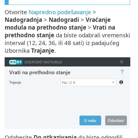
Otvorite
Napredno podešavanje
>
Nadogradnja
>
Nadogradi
>
Vraćanje
modula na prethodno stanje
>
Vrati na
prethodno stanje
da biste odabrali vremenski
interval (12, 24, 36, ili 48 sati) iz padajućeg
izbornika
Trajanje
.
Odaberite
Do otkazivanja
da biste odgodili