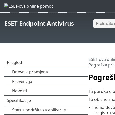
ESET Endpoint Antivirus
ESET-ova onl
Pogreška pri
Pogreš
Ta poruka o p
To obično zna
nema dovol
i registra 