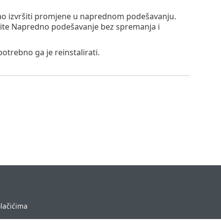
.
ušao izvršiti promjene u naprednom podešavanju.
tvorite Napredno podešavanje bez spremanja i
potrebno ga je reinstalirati.
olačićima