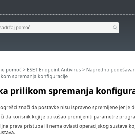
ine pomoć
>
ESET Endpoint Antivirus
>
Napredno podešavan
likom spremanja konfiguracije
ka prilikom spremanja konfigura
ogrešci znači da postavke nisu ispravno spremljene jer je 
či da korisnik koji je pokušao promijeniti parametre progr
jna prava pristupa ili nema ovlasti operacijskog sustava k
sustava.