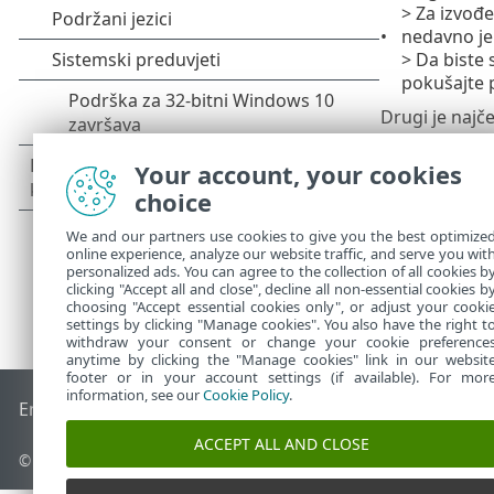
> Za izvođe
nedavno je 
> Da biste 
pokušajte 
Drugi je najče
Your account, your cookies
choice
We and our partners use cookies to give you the best optimize
online experience, analyze our website traffic, and serve you wit
personalized ads. You can agree to the collection of all cookies b
clicking "Accept all and close", decline all non-essential cookies b
choosing "Accept essential cookies only", or adjust your cooki
settings by clicking "Manage cookies". You also have the right t
withdraw your consent or change your cookie preference
anytime by clicking the "Manage cookies" link in our websit
footer or in your account settings (if available). For mor
information, see our
Cookie Policy
.
End of Life
ESET-ova baza znanja
ESET-ov forum
ESET Statu
ACCEPT ALL AND CLOSE
© 1992 - 2026 ESET, spol. s r.o. – Sva prava pridržana.