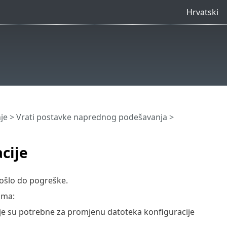
Hrvatski
je
> Vrati postavke naprednog podešavanja >
cije
došlo do pogreške.
ama:
oje su potrebne za promjenu datoteka konfiguracije