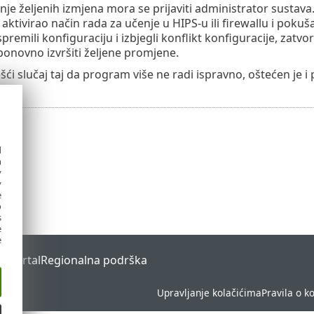
nje željenih izmjena mora se prijaviti administrator sustava
aktivirao način rada za učenje u HIPS-u ili firewallu i pok
spremili konfiguraciju i izbjegli konflikt konfiguracije, za
ponovno izvršiti željene promjene.
šći slučaj taj da program više ne radi ispravno, oštećen je i 
d
h
y
y
e
o
s
e
e
s Portal
Regionalna podrška
Upravljanje kolačićima
Pravila o k