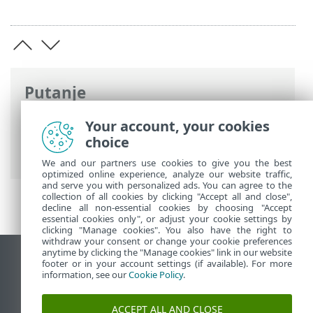
Putanje
ESET-ova online pomoć
>
ESET Endpoint
Your account, your cookies
Antivirus
>
Napredno podešavanje
>
choice
Zaštite
> Zaštita pristupa mreži
We and our partners use cookies to give you the best
optimized online experience, analyze our website traffic,
and serve you with personalized ads. You can agree to the
collection of all cookies by clicking "Accept all and close",
decline all non-essential cookies by choosing "Accept
essential cookies only", or adjust your cookie settings by
clicking "Manage cookies". You also have the right to
withdraw your consent or change your cookie preferences
anytime by clicking the "Manage cookies" link in our website
Prikaži stranicu za radnu površinu
footer or in your account settings (if available). For more
information, see our
Cookie Policy
.
End of Life
ESET-ova baza znanja
ACCEPT ALL AND CLOSE