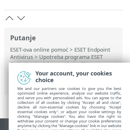
Putanje
ESET-ova online pomoć
>
ESET Endpoint
Antivirus
>
Upotreba programa ESET
Endpoint Antivirus
>
Alati
>
Planer
>
Dijaloški prozori – planer > Vrijeme
Your account, your cookies
pokretanja zadatka – pokretanje prilikom
choice
događaja
We and our partners use cookies to give you the best
optimized online experience, analyze our website traffic,
and serve you with personalized ads. You can agree to the
collection of all cookies by clicking "Accept all and close",
decline all non-essential cookies by choosing "Accept
essential cookies only", or adjust your cookie settings by
clicking "Manage cookies". You also have the right to
withdraw your consent or change your cookie preferences
anytime by clicking the "Manage cookies" link in our website