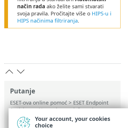
način rada
ako želite sami stvarati
svoja pravila. Pročitajte više o
HIPS-u i
HIPS načinima filtriranja
.
Putanje
ESET-ova online pomoć
>
ESET Endpoint
Antivirus
>
Napredno podešavanje
>
Obavijesti
>
Interaktivna upozorenja
>
Your account, your cookies
Pogreška zbog sukoba naprednih
choice