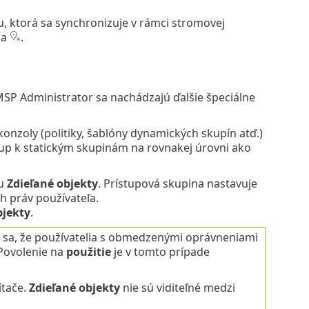
, ktorá sa synchronizuje v rámci stromovej
na
.
P Administrator sa nachádzajú ďalšie špeciálne
onzoly (politiky, šablóny dynamických skupín atď.)
tup k statickým skupinám na rovnakej úrovni ako
nu
Zdieľané objekty
.
Prístupová skupina nastavuje
h práv používateľa.
bjekty
.
e sa, že používatelia s obmedzenými oprávneniami
 Povolenie na
použitie
je v tomto prípade
ítače.
Zdieľané objekty
nie sú viditeľné medzi