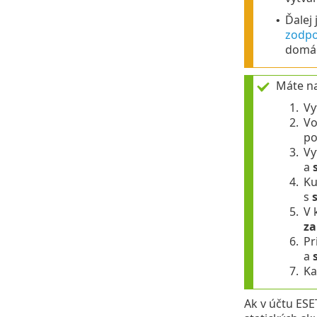
Ďalej
•
zodpo
domác
Máte na
1.
Vy
2.
Vo
po
3.
Vy
a
4.
Ku
s
5.
V 
za
6.
Pr
a
7.
Ka
Ak v účtu ESE