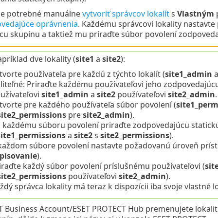
 je potrebné manuálne
vytvoriť správcov lokalít
s
Vlastným
vedajúce oprávnenia
. Každému správcovi lokality nastavte 
u skupinu a taktiež mu priraďte súbor povolení zodpoveda
príklad dve lokality (
site1
a
site2
):
tvorte používateľa pre každú z týchto lokalít (
site1_admin
liteľné: Priraďte každému používateľovi jeho zodpovedajúcu 
užívateľovi
site1_admin
a
site2
používateľovi
site2_admin
.
tvorte pre každého používateľa súbor povolení (
site1_perm
site2_permissions
pre
site2_admin
).
 každému súboru povolení priraďte zodpovedajúcu statick
site1_permissions
a
site2
s
site2_permissions
).
každom súbore povolení nastavte požadovanú úroveň prístu
pisovanie
).
iraďte každý súbor povolení príslušnému používateľovi (
sit
site2_permissions
používateľovi
site2_admin
).
ždý správca lokality má teraz k dispozícii iba svoje vlastné l
T Business Account/ESET PROTECT Hub premenujete lokalitu