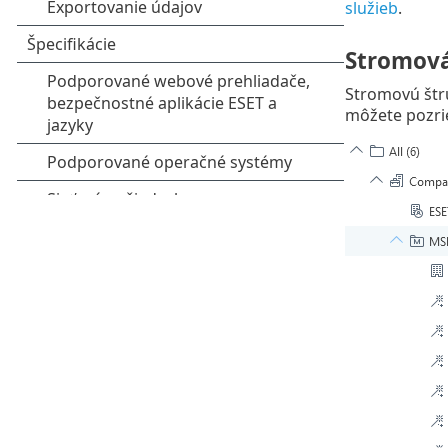
služieb
.
Stromová
Stromovú štr
môžete pozrie