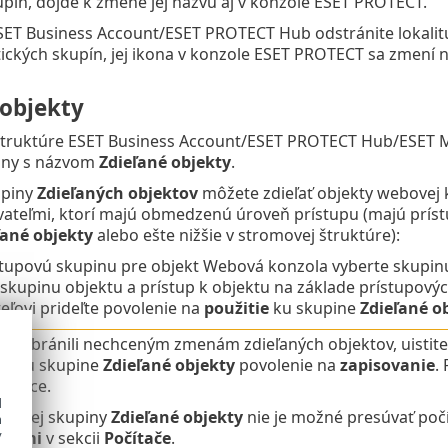
upín, dôjde k zmene jej názvu aj v konzole ESET PROTECT.
ESET Business Account/ESET PROTECT Hub odstránite lokalitu
tických skupín, jej ikona v konzole ESET PROTECT sa zmení 
 objekty
štruktúre ESET Business Account/ESET PROTECT Hub/ESET MS
piny s názvom
Zdieľané objekty
.
piny
Zdieľaných objektov
môžete zdieľať objekty webovej k
vateľmi, ktorí majú obmedzenú úroveň prístupu (majú prís
ľané objekty
alebo ešte nižšie v stromovej štruktúre):
stupovú skupinu pre objekt Webová konzola vyberte skupi
 skupinu objektu a prístup k objektu na základe prístupovýc
eľovi prideľte povolenie na
použitie
ku skupine
Zdieľané o
te zabránili nechceným zmenám zdieľaných objektov, uistit
ú ku skupine
Zdieľané objekty
povolenie na
zapisovanie
.
čujúce.
d
atickej skupiny
Zdieľané objekty
nie je možné presúvať poč
h
y
inami
v sekcii
Počítače
.