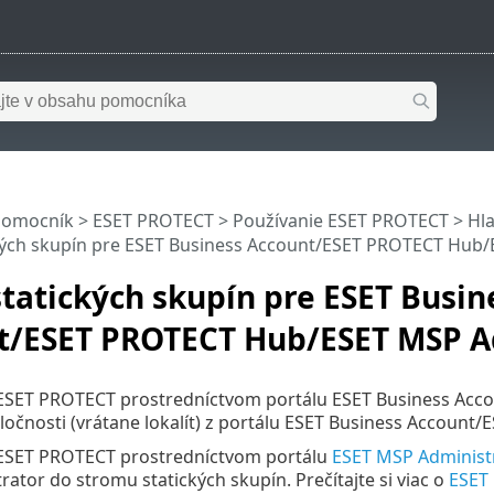
pomocník
>
ESET PROTECT
>
Používanie ESET PROTECT
>
Hl
kých skupín pre ESET Business Account/ESET PROTECT Hub/
tatických skupín pre ESET Busin
t/ESET PROTECT Hub/ESET MSP A
 ESET PROTECT prostredníctvom portálu ESET Business Acc
ločnosti (vrátane lokalít) z portálu ESET Business Accoun
 ESET PROTECT prostredníctvom portálu
ESET MSP Administ
ator do stromu statických skupín. Prečítajte si viac o
ESET