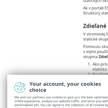
statických sk
Ak v portáli 
štruktúry sta
Zdieľané
V stromovej 
statické sku
Pomocou sku
s inými použí
skupina
Zdie
1.
Ako prí
statickú
2.
Používat
Your account, your cookies
Aby s
•
nemaj
choice
dosta
We and our partners use cookies to give you the best optimize
Do st
•
online experience, analyze our website traffic, and serve you wit
personalized ads. You can agree to the collection of all cookies b
Skup