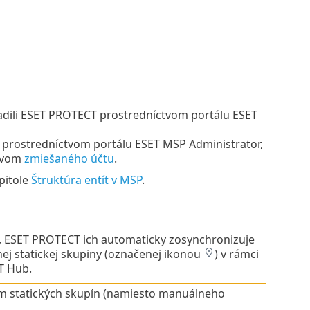
dili ESET PROTECT prostredníctvom portálu ESET
 prostredníctvom portálu ESET MSP Administrator,
ctvom
zmiešaného účtu
.
pitole
Štruktúra entít v MSP
.
, ESET PROTECT ich automaticky zosynchronizuje
šnej statickej skupiny (označenej ikonou
) v rámci
T Hub.
om statických skupín (namiesto manuálneho