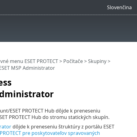
Slovenčina
avné menu ESET PROTECT
>
Počítače
>
Skupiny
>
ESET MSP Administrator
ess
dministrator
ount/ESET PROTECT Hub dôjde k preneseniu
t/ESET PROTECT Hub do stromu statických skupín.
rator
dôjde k preneseniu štruktúry z portálu ESET
 PROTECT pre poskytovateľov spravovaných