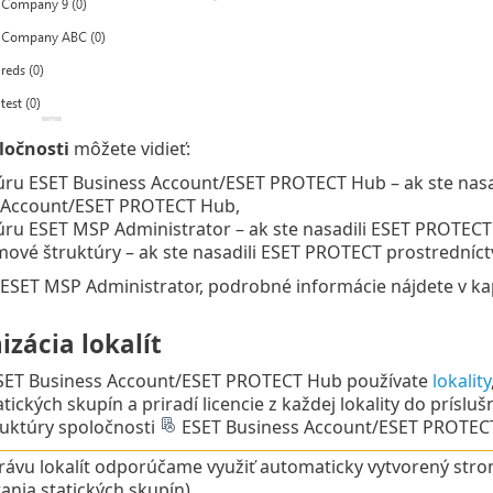
ločnosti
môžete vidieť:
úru ESET Business Account/ESET PROTECT Hub – ak ste nasa
 Account/ESET PROTECT Hub,
úru ESET MSP Administrator – ak ste nasadili ESET PROTECT
mové štruktúry – ak ste nasadili ESET PROTECT prostrední
ESET MSP Administrator, podrobné informácie nájdete v ka
zácia lokalít
 ESET Business Account/ESET PROTECT Hub používate
lokality
tických skupín a priradí licencie z každej lokality do príslu
ruktúry spoločnosti
ESET Business Account/ESET PROTEC
rávu lokalít odporúčame využiť automaticky vytvorený str
ania statických skupín).