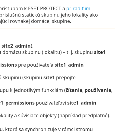
prístupom k ESET PROTECT a
priradiť im
príslušnú statickú skupinu jeho lokality ako
júci rovnakej domácej skupine.
a
site2_admin
).
domácu skupinu (lokalitu) – t. j. skupinu
site1
issions
pre používateľa
site1_admin
ú skupinu (skupinu
site1
prepojte
pu k jednotlivým funkciám (
čítanie
,
používanie
,
e1_permissions
používateľovi
site1_admin
okality a súvisiace objekty (napríklad predplatné).
, ktorá sa synchronizuje v rámci stromu