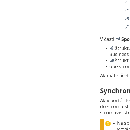
V časti
Spo
štrukt
•
Business
štrukt
•
obe stro
•
Ak máte účet 
Synchroni
Ak v portáli
do stromu sta
stromovej št
Na sp
•
vytvár