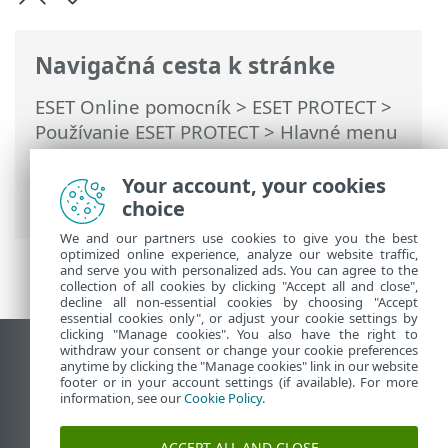
Navigačná cesta k stránke
ESET Online pomocník
>
ESET PROTECT
>
Používanie ESET PROTECT
>
Hlavné menu
ESET PROTECT
>
Viac
>
Prístupové práva
>
Používatelia
> Priradenie súboru povolení
Your account, your cookies
k používateľovi
choice
We and our partners use cookies to give you the best
optimized online experience, analyze our website traffic,
and serve you with personalized ads. You can agree to the
collection of all cookies by clicking "Accept all and close",
decline all non-essential cookies by choosing "Accept
essential cookies only", or adjust your cookie settings by
clicking "Manage cookies". You also have the right to
withdraw your consent or change your cookie preferences
Zobraziť stránku ako na počítači
anytime by clicking the "Manage cookies" link in our website
footer or in your account settings (if available). For more
End of Life
information, see our
Cookie Policy
.
Databáza znalostí ESET
ESET Fórum
ACCEPT ALL AND CLOSE