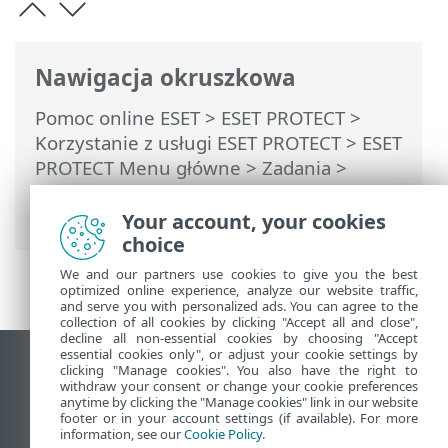
Nawigacja okruszkowa
Pomoc online ESET
>
ESET PROTECT
>
Korzystanie z usługi ESET PROTECT
>
ESET
PROTECT Menu główne
>
Zadania
>
Zadania klienta
> Sprawdź dostępność
aktualizacji aplikacji
Your account, your cookies
choice
We and our partners use cookies to give you the best
optimized online experience, analyze our website traffic,
and serve you with personalized ads. You can agree to the
collection of all cookies by clicking "Accept all and close",
decline all non-essential cookies by choosing "Accept
essential cookies only", or adjust your cookie settings by
Wyświetl witrynę internetową dla
clicking "Manage cookies". You also have the right to
withdraw your consent or change your cookie preferences
komputerów
anytime by clicking the "Manage cookies" link in our website
footer or in your account settings (if available). For more
End of Life
information, see our
Cookie Policy
.
Baza wiedzy ESET